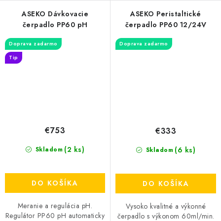
ASEKO Dávkovacie
ASEKO Peristaltické
čerpadlo PP60 pH
čerpadlo PP60 12/24V
Doprava zadarmo
Doprava zadarmo
Tip
€753
€333
(2 ks)
(6 ks)
Skladom
Skladom
DO KOŠÍKA
DO KOŠÍKA
Meranie a regulácia pH.
Vysoko kvalitné a výkonné
Regulátor PP60 pH automaticky
čerpadlo s výkonom 60ml/min.