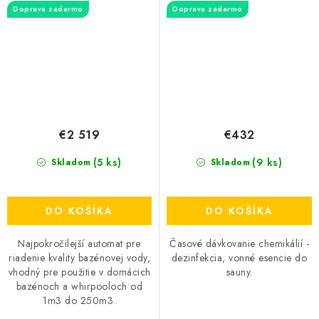
Doprava zadarmo
Doprava zadarmo
€2 519
€432
(5 ks)
(9 ks)
Skladom
Skladom
DO KOŠÍKA
DO KOŠÍKA
Najpokročilejší automat pre
Časové dávkovanie chemikálií -
riadenie kvality bazénovej vody,
dezinfekcia, vonné esencie do
vhodný pre použitie v domácich
sauny.
bazénoch a whirpooloch od
1m3 do 250m3.