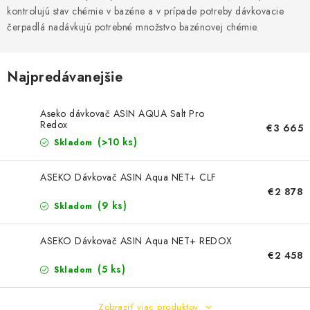
KONTAKTY
kontrolujú stav chémie v bazéne a v prípade potreby dávkovacie
čerpadlá nadávkujú potrebné množstvo bazénovej chémie.
Najpredávanejšie
Aseko dávkovač ASIN AQUA Salt Pro
Redox
€3 665
(>10 ks)
Skladom
ASEKO Dávkovač ASIN Aqua NET+ CLF
€2 878
(9 ks)
Skladom
ASEKO Dávkovač ASIN Aqua NET+ REDOX
€2 458
(5 ks)
Skladom
Zobraziť viac produktov