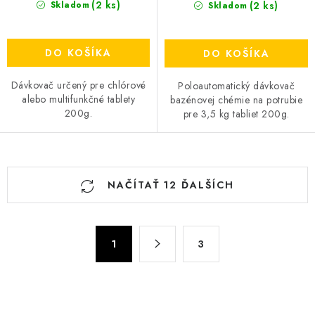
(2 ks)
(2 ks)
Skladom
Skladom
DO KOŠÍKA
DO KOŠÍKA
Dávkovač určený pre chlórové
Poloautomatický dávkovač
alebo multifunkčné tablety
bazénovej chémie na potrubie
200g.
pre 3,5 kg tabliet 200g.
O
NAČÍTAŤ 12 ĎALŠÍCH
v
l
á
S
d
1
3
t
a
r
c
á
n
i