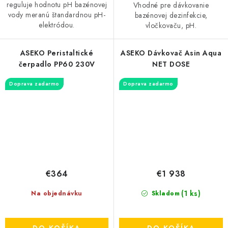
reguluje hodnotu pH bazénovej
Vhodné pre dávkovanie
vody meranú štandardnou pH-
bazénovej dezinfekcie,
elektródou.
vločkovaču, pH.
ASEKO Peristaltické
ASEKO Dávkovač Asin Aqua
čerpadlo PP60 230V
NET DOSE
Doprava zadarmo
Doprava zadarmo
€364
€1 938
(1 ks)
Na objednávku
Skladom
DO KOŠÍKA