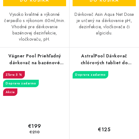
DO KOŠÍKA
Vysoko kvalitné a výkonné
Dávkovač Asin Aqua Net Dose
čerpadlo s výkonom 60ml/min.
je určený na dávkovanie pH,
Vhodné pre dávkovanie
dezinfekcie, vločkovača či
bazénovej dezinfekcie,
algicidu.
vločkovaču, pH.
Vágner Pool Priehľadný
AstralPool Dávkovač
dávkovač na bazénové
chlórových tabliet do
tablety RAINBOW 320-C /
potrubia D50 / 3,5 kg /
5 %
Doprava zadarmo
2,2 kg /
Doprava zadarmo
Akcia
€199
€125
€210