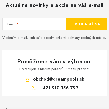
Aktuálne novinky a akcie na váš e-mail
Email
PRIHLÁSIŤ SA
Vložením e-mailu súhlasíte s
podmienkami ochrany osobných údajov
Pomôžeme vám s výberom
Potrebujete s niečím poradiť? Sme tu pre vás!
obchod
@
dreampools.sk
+421 910 156 789
Z
á