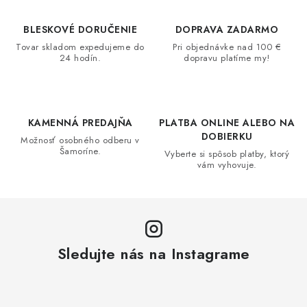
k
e
o
p
BLESKOVÉ DORUČENIE
DOPRAVA ZADARMO
v
r
Tovar skladom expedujeme do
Pri objednávke nad 100 €
a
v
24 hodín.
dopravu platíme my!
n
k
i
y
e
v
KAMENNÁ PREDAJŇA
PLATBA ONLINE ALEBO NA
ý
DOBIERKU
Možnosť osobného odberu v
p
Šamoríne.
Vyberte si spôsob platby, ktorý
i
vám vyhovuje.
s
u
Sledujte nás na Instagrame