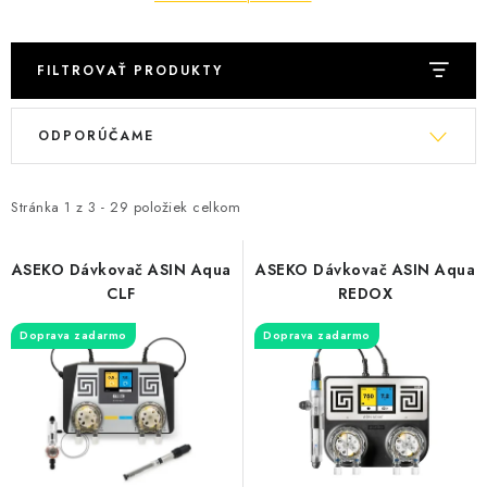
FILTROVAŤ PRODUKTY
V
R
ODPORÚČAME
ý
a
p
d
i
e
Stránka
1
z
3
-
29
položiek celkom
s
n
p
i
ASEKO Dávkovač ASIN Aqua
ASEKO Dávkovač ASIN Aqua
CLF
REDOX
r
e
o
p
Doprava zadarmo
Doprava zadarmo
d
r
u
o
k
d
t
u
o
k