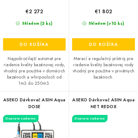
v
t
€2 272
€1 802
o
(5 ks)
v
(>10 ks)
Skladom
Skladom
DO KOŠÍKA
DO KOŠÍKA
Najpokročilejší automat pre
Merací a regulačný prístroj pre
riadenie kvality bazénovej vody,
riadenie kvality bazénovej vody
vhodný pre použitie v domácich
vhodný pre použitie v privátnych
bazénoch a whirpooloch od
bazénoch.
1m3 do 250m3.
ASEKO Dávkovač ASIN Aqua
ASEKO Dávkovač ASIN Aqua
DOSE
NET REDOX
Doprava zadarmo
Doprava zadarmo