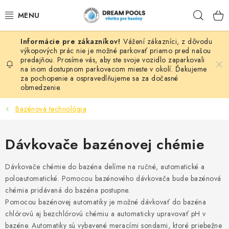
Prejsť
Hľad
na
obsah
Vážení zákazníci, z dôvodu
BAZÉNY
výkopových prác nie je možné parkovať priamo pred našou
predajňou. Prosíme vás, aby ste svoje vozidlo zaparkovali
na inom dostupnom parkovacom mieste v okolí. Ďakujeme
VÍRIVKY
za pochopenie a ospravedlňujeme sa za dočasné
obmedzenie.
ASEKO PRÍSLUŠENSTVO
Bazénová technológia
POMÔCKY NA PLÁVANIE A HRAČKY
Dávkovače bazénovej chémie
NÁHRADNÉ DIELY
Dávkovače chémie do bazéna delíme na ručné, automatické a
ZÁHRADA
poloautomatické. Pomocou bazénového dávkovača bude bazénová
chémia pridávaná do bazéna postupne.
Pomocou bazénovej automatiky je možné dávkovať do bazéna
VÝPREDAJ
chlórovú aj bezchlórovú chémiu a automaticky upravovať pH v
bazéne. Automatiky sú vybavené meracími sondami, ktoré priebežne