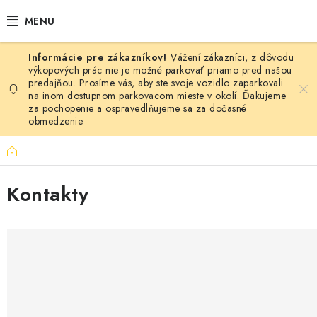
Prejsť
na
obsah
Vážení zákazníci, z dôvodu
BAZÉNY
výkopových prác nie je možné parkovať priamo pred našou
predajňou. Prosíme vás, aby ste svoje vozidlo zaparkovali
na inom dostupnom parkovacom mieste v okolí. Ďakujeme
VÍRIVKY
za pochopenie a ospravedlňujeme sa za dočasné
obmedzenie.
ASEKO PRÍSLUŠENSTVO
Domov
POMÔCKY NA PLÁVANIE A HRAČKY
Kontakty
NÁHRADNÉ DIELY
ZÁHRADA
VÝPREDAJ