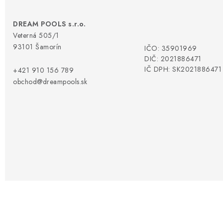
KONTAKTY
DREAM POOLS s.r.o.
Veterná 505/1
93101 Šamorín
IČO: 35901969
DIČ: 2021886471
IČ DPH: SK2021886471
+421 910 156 789
obchod@dreampools.sk