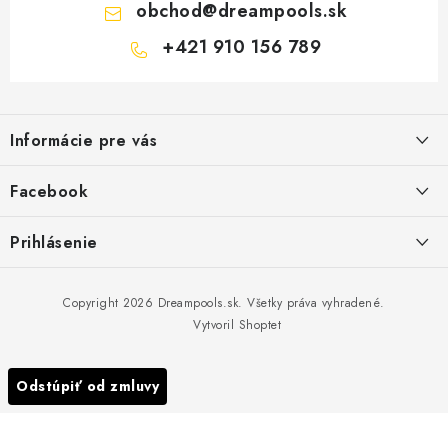
obchod
@
dreampools.sk
+421 910 156 789
Z
á
Informácie pre vás
p
ä
Všeobecné obchodné podmienky
Facebook
t
Reklamačný poriadok
i
Prihlásenie
e
Ochrana osobných údajov
E-mail
FORMULÁRE - Odstúpenie od zmluvy / reklamácia
Copyright 2026
Dreampools.sk
. Všetky práva vyhradené.
Vytvoril Shoptet
Ako nakupovať
Kontakty
Heslo
Odstúpiť od zmluvy
Blog
Moja objednávka