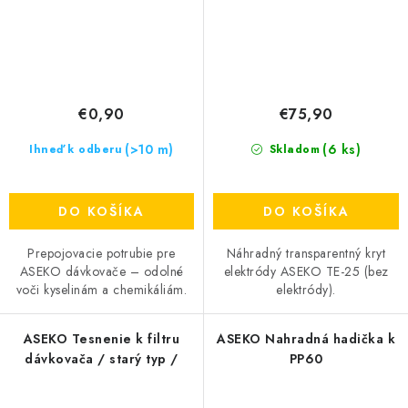
€0,90
€75,90
(>10 m)
(6 ks)
Ihneď k odberu
Skladom
DO KOŠÍKA
DO KOŠÍKA
Prepojovacie potrubie pre
Náhradný transparentný kryt
ASEKO dávkovače – odolné
elektródy ASEKO TE-25 (bez
voči kyselinám a chemikáliám.
elektródy).
ASEKO Tesnenie k filtru
ASEKO Nahradná hadička k
dávkovača / starý typ /
PP60