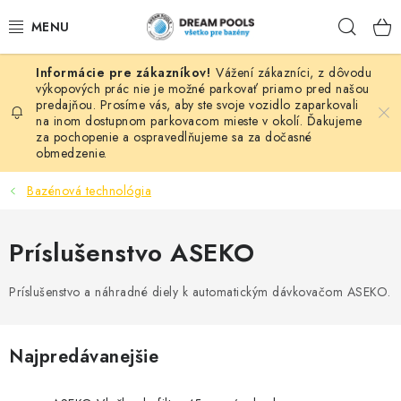
Prejsť
Hľad
na
obsah
Vážení zákazníci, z dôvodu
BAZÉNY
výkopových prác nie je možné parkovať priamo pred našou
predajňou. Prosíme vás, aby ste svoje vozidlo zaparkovali
na inom dostupnom parkovacom mieste v okolí. Ďakujeme
VÍRIVKY
za pochopenie a ospravedlňujeme sa za dočasné
obmedzenie.
ASEKO PRÍSLUŠENSTVO
Bazénová technológia
POMÔCKY NA PLÁVANIE A HRAČKY
Príslušenstvo ASEKO
NÁHRADNÉ DIELY
Príslušenstvo a náhradné diely k automatickým dávkovačom ASEKO.
ZÁHRADA
Najpredávanejšie
VÝPREDAJ