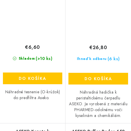
€6,60
€26,80
(>10 ks)
(6 ks)
Skladom
Ihneď k odberu
DO KOŠÍKA
DO KOŠÍKA
Náhradné tesnenie (O-krúžok)
Náhradná hadička k
do predfiltra Aseko.
peristaltickému čerpadlu
ASEKO. Je vyrobená z materiálu
PHARMED-odolnému voči
kyselinám a chemikáliám.