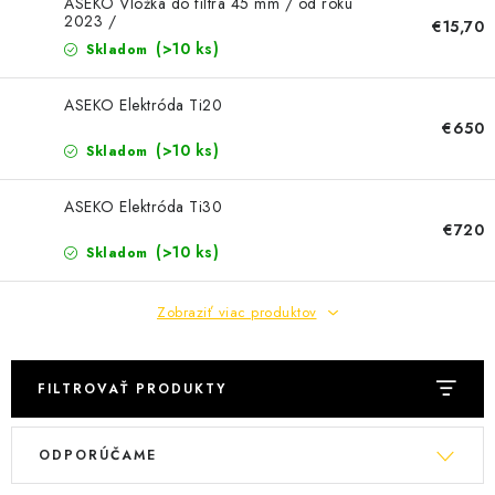
KONTAKTY
ASEKO Vložka do filtra 45 mm / od roku
2023 /
€15,70
(>10 ks)
Skladom
ASEKO Elektróda Ti20
€650
(>10 ks)
Skladom
ASEKO Elektróda Ti30
€720
(>10 ks)
Skladom
Zobraziť viac produktov
FILTROVAŤ PRODUKTY
V
R
ODPORÚČAME
ý
a