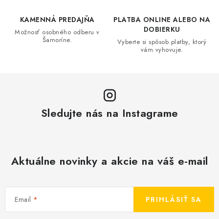
y
e
v
KAMENNÁ PREDAJŇA
PLATBA ONLINE ALEBO NA
ý
DOBIERKU
Možnosť osobného odberu v
p
Šamoríne.
Vyberte si spôsob platby, ktorý
i
vám vyhovuje.
s
u
Sledujte nás na Instagrame
Aktuálne novinky a akcie na váš e-mail
Email
PRIHLÁSIŤ SA