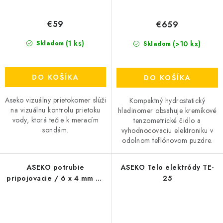
€59
€659
(1 ks)
(>10 ks)
Skladom
Skladom
DO KOŠÍKA
DO KOŠÍKA
Aseko vizuálny prietokomer slúži
Kompaktný hydrostatický
na vizuálnu kontrolu prietoku
hladinomer obsahuje kremíkové
vody, ktorá tečie k meracím
tenzometrické čidlo a
sondám.
vyhodnocovaciu elektroniku v
odolnom teflónovom puzdre.
ASEKO potrubie
ASEKO Telo elektródy TE-
pripojovacie / 6 x 4 mm / -
25
odolné voči kyselinám