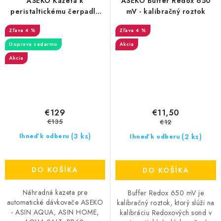
ASEKO Kazeta k
ASEKO Buffer Redox 650
peristaltickému čerpadlu
mV - kalibračný roztok
PP60
4 %
4 %
Doprava zadarmo
Akcia
Akcia
€129
€11,50
€135
€12
(3 ks)
(2 ks)
Ihneď k odberu
Ihneď k odberu
DO KOŠÍKA
DO KOŠÍKA
Náhradná kazeta pre
Buffer Redox 650 mV je
automatické dávkovače ASEKO
kalibračný roztok, ktorý slúži na
- ASIN AQUA, ASIN HOME,
kalibráciu Redoxových sond v