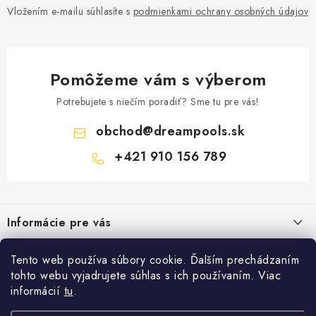
Vložením e-mailu súhlasíte s
podmienkami ochrany osobných údajov
Pomôžeme vám s výberom
Potrebujete s niečím poradiť? Sme tu pre vás!
obchod
@
dreampools.sk
+421 910 156 789
Z
á
Informácie pre vás
p
ä
Všeobecné obchodné podmienky
Facebook
Tento web používa súbory cookie. Ďalším prechádzaním
t
tohto webu vyjadrujete súhlas s ich používaním. Viac
Reklamačný poriadok
i
informácií
tu
.
Prihlásenie
e
Ochrana osobných údajov