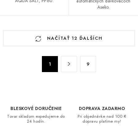
AQUA SALT, PP60.
automatických dávkovačoch
Aseko.
O
NAČÍTAŤ 12 ĎALŠÍCH
v
l
á
S
d
1
9
t
a
r
c
á
n
i
k
e
o
p
BLESKOVÉ DORUČENIE
DOPRAVA ZADARMO
v
r
Tovar skladom expedujeme do
Pri objednávke nad 100 €
a
v
24 hodín.
dopravu platíme my!
n
k
i