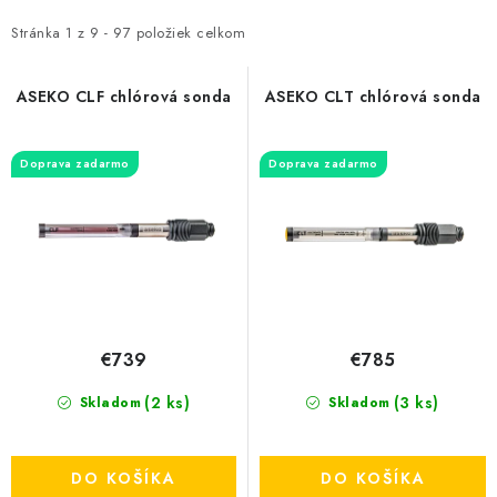
p
d
i
e
Stránka
1
z
9
-
97
položiek celkom
s
n
p
i
ASEKO CLF chlórová sonda
ASEKO CLT chlórová sonda
r
e
o
p
Doprava zadarmo
Doprava zadarmo
d
r
u
o
k
d
t
u
o
k
v
t
€739
€785
o
(2 ks)
v
(3 ks)
Skladom
Skladom
DO KOŠÍKA
DO KOŠÍKA