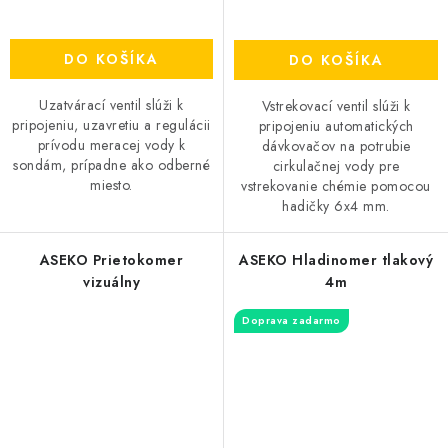
DO KOŠÍKA
DO KOŠÍKA
Uzatvárací ventil slúži k
Vstrekovací ventil slúži k
pripojeniu, uzavretiu a regulácii
pripojeniu automatických
prívodu meracej vody k
dávkovačov na potrubie
sondám, prípadne ako odberné
cirkulačnej vody pre
miesto.
vstrekovanie chémie pomocou
hadičky 6x4 mm.
ASEKO Prietokomer
ASEKO Hladinomer tlakový
vizuálny
4m
Doprava zadarmo