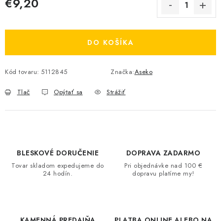
€9,20
Jednotková cena:
DO KOŠÍKA
Kód tovaru:
5112845
Značka:
Aseko
Tlač
Opýtať sa
Strážiť
BLESKOVÉ DORUČENIE
DOPRAVA ZADARMO
Tovar skladom expedujeme do
Pri objednávke nad 100 €
24 hodín.
dopravu platíme my!
KAMENNÁ PREDAJŇA
PLATBA ONLINE ALEBO NA