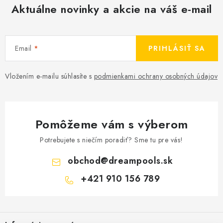
Aktuálne novinky a akcie na váš e-mail
Email
PRIHLÁSIŤ SA
Vložením e-mailu súhlasíte s
podmienkami ochrany osobných údajov
Pomôžeme vám s výberom
Potrebujete s niečím poradiť? Sme tu pre vás!
obchod
@
dreampools.sk
+421 910 156 789
Z
á