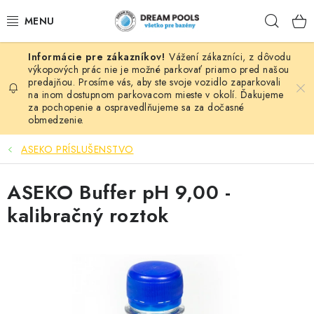
Prejsť
Hľad
na
obsah
Vážení zákazníci, z dôvodu
BAZÉNY
výkopových prác nie je možné parkovať priamo pred našou
predajňou. Prosíme vás, aby ste svoje vozidlo zaparkovali
na inom dostupnom parkovacom mieste v okolí. Ďakujeme
VÍRIVKY
za pochopenie a ospravedlňujeme sa za dočasné
obmedzenie.
ASEKO PRÍSLUŠENSTVO
ASEKO PRÍSLUŠENSTVO
POMÔCKY NA PLÁVANIE A HRAČKY
ASEKO Buffer pH 9,00 -
NÁHRADNÉ DIELY
kalibračný roztok
ZÁHRADA
VÝPREDAJ