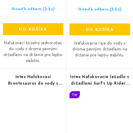
(3 ks)
(5 ks)
Ihneď k odberu
Ihneď k odberu
DO KOŠÍKA
DO KOŠÍKA
Nafukovací kúzelný jednorožec
Nafukovacia raja do vody s
do vody s dvoma pevnými
dvoma pevnými držadlami na
držadlami na držanie pre lepšiu
držanie pre lepšiu stabilitu.
stabilitu.
Intex Nafukovací
Intex Nafukovacie ležadlo s
Brontosaurus do vody s
držadlami Surf's Up Rider -
držadlami
oranžová
Tip