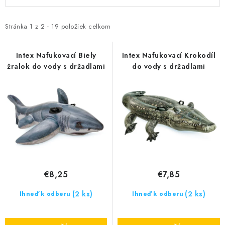
ý
a
p
d
i
e
Stránka
1
z
2
-
19
položiek celkom
s
n
p
i
Intex Nafukovací Biely
Intex Nafukovací Krokodíl
žralok do vody s držadlami
do vody s držadlami
r
e
o
p
d
r
u
o
k
d
t
u
o
k
v
t
€8,25
€7,85
o
(2 ks)
v
(2 ks)
Ihneď k odberu
Ihneď k odberu