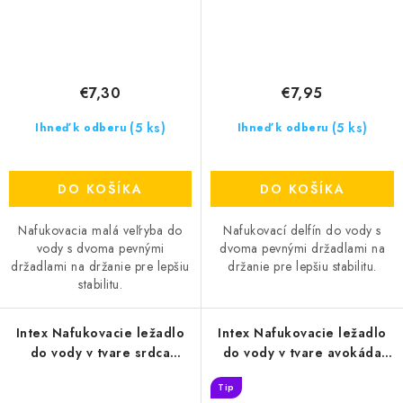
€7,30
€7,95
(5 ks)
(5 ks)
Ihneď k odberu
Ihneď k odberu
DO KOŠÍKA
DO KOŠÍKA
Nafukovacia malá veľryba do
Nafukovací delfín do vody s
vody s dvoma pevnými
dvoma pevnými držadlami na
držadlami na držanie pre lepšiu
držanie pre lepšiu stabilitu.
stabilitu.
Intex Nafukovacie ležadlo
Intex Nafukovacie ležadlo
do vody v tvare srdca
do vody v tvare avokáda
SWEETHEART
Avocado Buddy
Tip