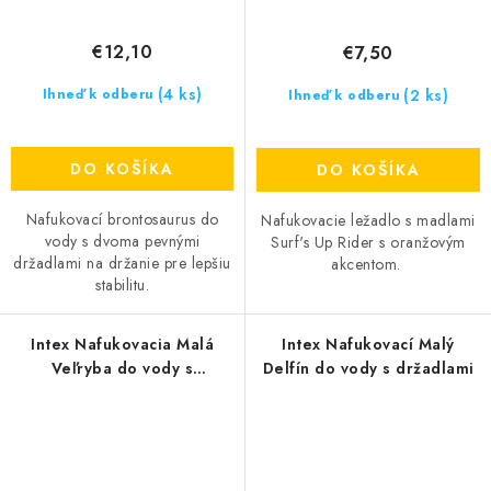
€12,10
€7,50
(4 ks)
(2 ks)
Ihneď k odberu
Ihneď k odberu
DO KOŠÍKA
DO KOŠÍKA
Nafukovací brontosaurus do
Nafukovacie ležadlo s madlami
vody s dvoma pevnými
Surf's Up Rider s oranžovým
držadlami na držanie pre lepšiu
akcentom.
stabilitu.
Intex Nafukovacia Malá
Intex Nafukovací Malý
Veľryba do vody s
Delfín do vody s držadlami
držadlami