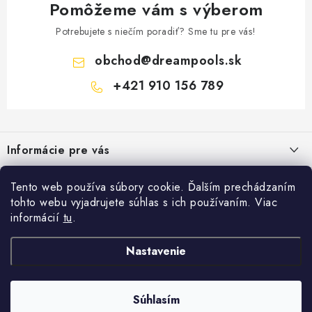
Pomôžeme vám s výberom
Potrebujete s niečím poradiť? Sme tu pre vás!
obchod
@
dreampools.sk
+421 910 156 789
Z
á
Informácie pre vás
p
ä
Všeobecné obchodné podmienky
Facebook
Tento web používa súbory cookie. Ďalším prechádzaním
t
tohto webu vyjadrujete súhlas s ich používaním. Viac
Reklamačný poriadok
i
informácií
tu
.
Prihlásenie
e
Ochrana osobných údajov
E-mail
Nastavenie
FORMULÁRE - Odstúpenie od zmluvy / reklamácia
Copyright 2026
Dreampools.sk
. Všetky práva vyhradené.
Vytvoril Shoptet
Ako nakupovať
Súhlasím
Kontakty