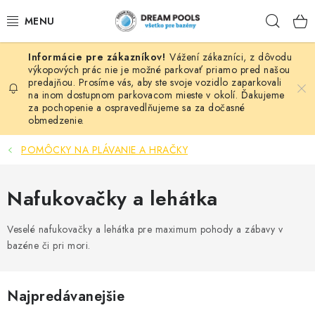
Prejsť
Hľad
na
obsah
Vážení zákazníci, z dôvodu
BAZÉNY
výkopových prác nie je možné parkovať priamo pred našou
predajňou. Prosíme vás, aby ste svoje vozidlo zaparkovali
na inom dostupnom parkovacom mieste v okolí. Ďakujeme
VÍRIVKY
za pochopenie a ospravedlňujeme sa za dočasné
obmedzenie.
ASEKO PRÍSLUŠENSTVO
POMÔCKY NA PLÁVANIE A HRAČKY
POMÔCKY NA PLÁVANIE A HRAČKY
Nafukovačky a lehátka
NÁHRADNÉ DIELY
Veselé nafukovačky a lehátka pre maximum pohody a zábavy v
ZÁHRADA
bazéne či pri mori.
VÝPREDAJ
Najpredávanejšie