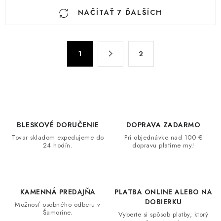
O
NAČÍTAŤ 7 ĎALŠÍCH
v
l
á
S
d
1
2
t
a
r
c
á
n
i
k
e
o
p
BLESKOVÉ DORUČENIE
DOPRAVA ZADARMO
v
r
Tovar skladom expedujeme do
Pri objednávke nad 100 €
a
v
24 hodín.
dopravu platíme my!
n
k
i
y
e
v
KAMENNÁ PREDAJŇA
PLATBA ONLINE ALEBO NA
ý
DOBIERKU
Možnosť osobného odberu v
p
Šamoríne.
Vyberte si spôsob platby, ktorý