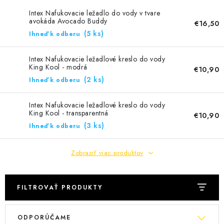
KONTAKTY
Intex Nafukovacie ležadlo do vody v tvare
avokáda Avocado Buddy
€16,50
(5 ks)
Ihneď k odberu
Intex Nafukovacie ležadlové kreslo do vody
King Kool - modrá
€10,90
(2 ks)
Ihneď k odberu
Intex Nafukovacie ležadlové kreslo do vody
King Kool - transparentná
€10,90
(3 ks)
Ihneď k odberu
Zobraziť viac produktov
FILTROVAŤ PRODUKTY
V
R
ODPORÚČAME