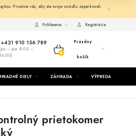
ňou. Prosíme vás, aby ste svoje vozidlo zaparkovali
Prihlásenie
Registrácia
Prázdny
+421 910 156 789
(po – pia: 8:00 –
NÁKUPNÝ
16:00)
košík
KOŠÍK
HRADNÉ DIELY
ZÁHRADA
VÝPREDAJ
KON
ntrolný prietokomer
cký