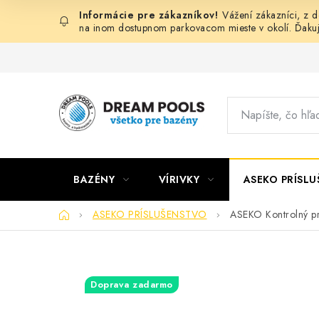
Prejsť
Vážení zákazníci, z 
na
na inom dostupnom parkovacom mieste v okolí. Ďaku
obsah
BAZÉNY
VÍRIVKY
ASEKO PRÍSL
Domov
ASEKO PRÍSLUŠENSTVO
ASEKO Kontrolný pr
Doprava zadarmo