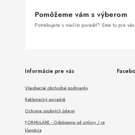
Pomôžeme vám s výberom
Potrebujete s niečím poradiť? Sme tu pre vás
Z
á
Informácie pre vás
Faceb
p
ä
Všeobecné obchodné podmienky
t
Reklamačný poriadok
i
Ochrana osobných údajov
e
FORMULÁRE - Odstúpenie od zmluvy / re
klamácia