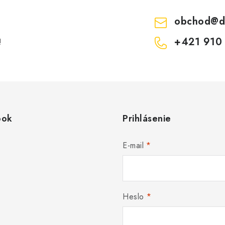
obchod
@
d
+421 910
!
ook
Prihlásenie
E-mail
Heslo