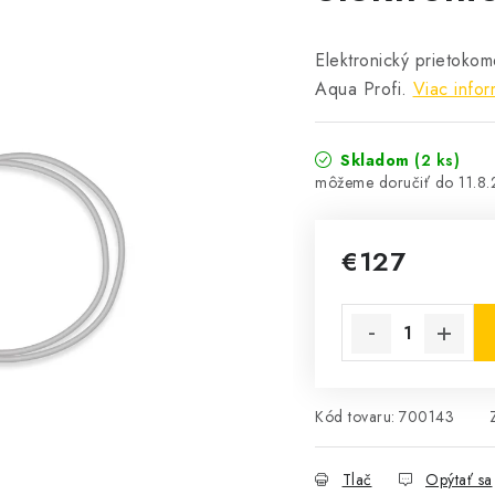
Elektronický prietokom
Aqua Profi.
Viac infor
Skladom
(2 ks)
11.8
€127
Jednotková cena:
Kód tovaru:
700143
Tlač
Opýtať sa