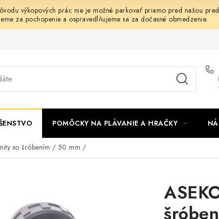
dôvodu výkopových prác nie je možné parkovať priamo pred našou predaj
jeme za pochopenie a ospravedlňujeme sa za dočasné obmedzenie.
UŠENSTVO
POMÔCKY NA PLÁVANIE A HRAČKY
NÁ
nity so šróbením / 50 mm /
ASEKO 
šróbe