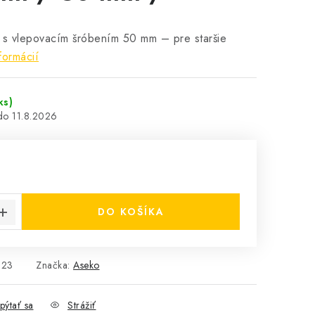
y s vlepovacím šróbením 50 mm – pre staršie
formácií
ks)
11.8.2026
cena:
DO KOŠÍKA
823
Značka:
Aseko
pýtať sa
Strážiť