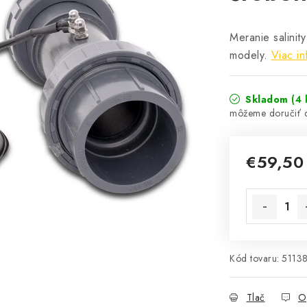
Meranie salinit
modely.
Viac in
Skladom
(4 
€59,50
Jednotková 
Kód tovaru:
5113
Tlač
O