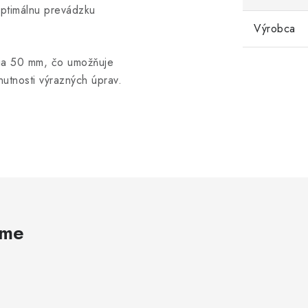
ptimálnu prevádzku
Výrobca
nia 50 mm, čo umožňuje
utnosti výrazných úprav.
ame