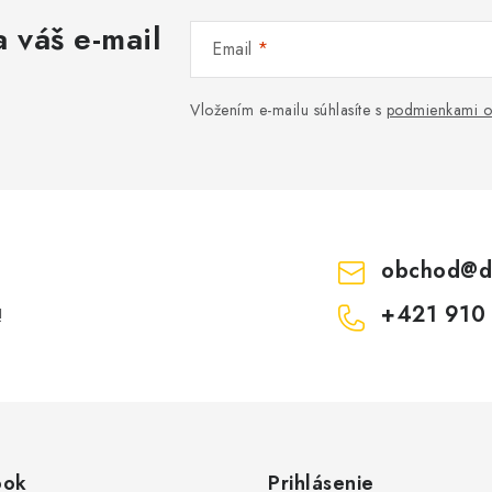
 váš e-mail
Email
Vložením e-mailu súhlasíte s
podmienkami o
obchod
@
d
+421 910
!
ook
Prihlásenie