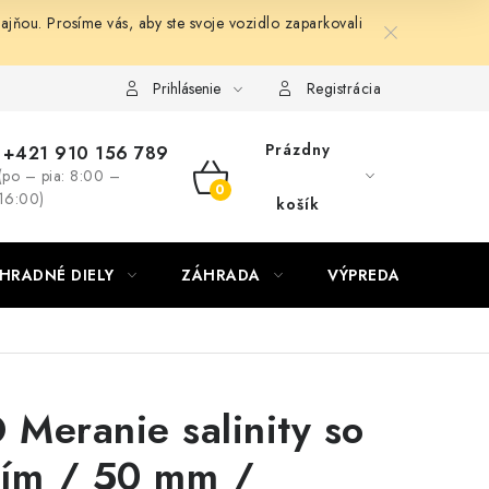
ňou. Prosíme vás, aby ste svoje vozidlo zaparkovali
Prihlásenie
Registrácia
Prázdny
+421 910 156 789
(po – pia: 8:00 –
NÁKUPNÝ
16:00)
košík
KOŠÍK
HRADNÉ DIELY
ZÁHRADA
VÝPREDAJ
KON
Meranie salinity so
ním / 50 mm /