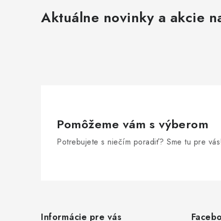
Aktuálne novinky a akcie na
Pomôžeme vám s výberom
Potrebujete s niečím poradiť? Sme tu pre vás
Z
á
Informácie pre vás
Faceb