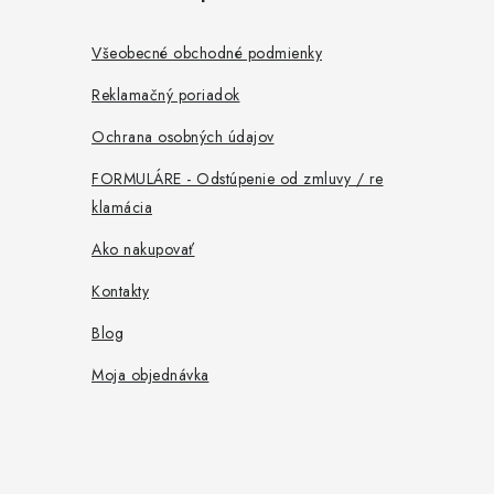
p
ä
Všeobecné obchodné podmienky
t
Reklamačný poriadok
i
Ochrana osobných údajov
e
FORMULÁRE - Odstúpenie od zmluvy / re
klamácia
Ako nakupovať
Kontakty
Blog
Moja objednávka