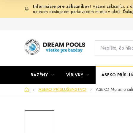
Prejsť
Vážení zákazníci, z 
na
na inom dostupnom parkovacom mieste v okolí. Ďaku
obsah
BAZÉNY
VÍRIVKY
ASEKO PRÍSL
Domov
ASEKO PRÍSLUŠENSTVO
ASEKO Meranie sali