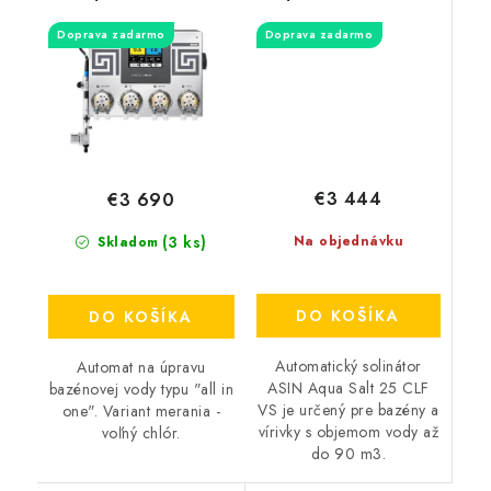
Doprava zadarmo
Doprava zadarmo
€3 444
€3 690
(3 ks)
Na objednávku
Skladom
DO KOŠÍKA
DO KOŠÍKA
Automatický solinátor
Automat na úpravu
ASIN Aqua Salt 25 CLF
bazénovej vody typu "all in
VS je určený pre bazény a
one". Variant merania -
vírivky s objemom vody až
voľný chlór.
do 90 m3.