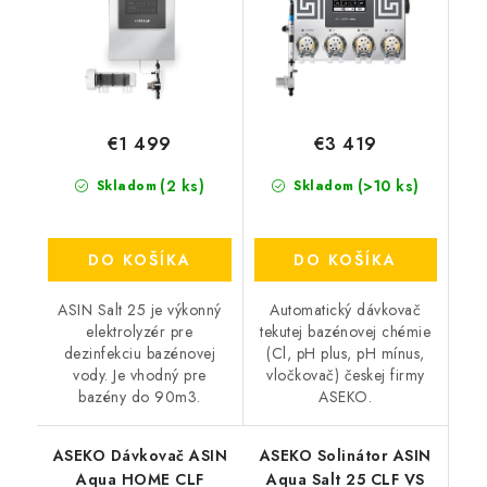
€1 499
€3 419
(2 ks)
(>10 ks)
Skladom
Skladom
DO KOŠÍKA
DO KOŠÍKA
ASIN Salt 25 je výkonný
Automatický dávkovač
elektrolyzér pre
tekutej bazénovej chémie
dezinfekciu bazénovej
(Cl, pH plus, pH mínus,
vody. Je vhodný pre
vločkovač) českej firmy
bazény do 90m3.
ASEKO.
ASEKO Dávkovač ASIN
ASEKO Solinátor ASIN
Aqua HOME CLF
Aqua Salt 25 CLF VS