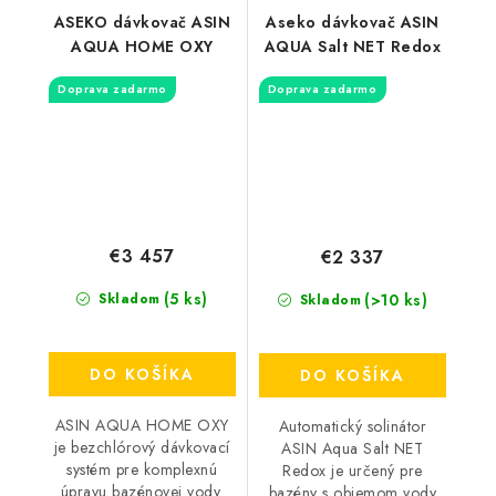
ASEKO dávkovač ASIN
Aseko dávkovač ASIN
AQUA HOME OXY
AQUA Salt NET Redox
Doprava zadarmo
Doprava zadarmo
€3 457
€2 337
(5 ks)
(>10 ks)
Skladom
Skladom
DO KOŠÍKA
DO KOŠÍKA
ASIN AQUA HOME OXY
Automatický solinátor
je bezchlórový dávkovací
ASIN Aqua Salt NET
systém pre komplexnú
Redox je určený pre
úpravu bazénovej vody.
bazény s objemom vody