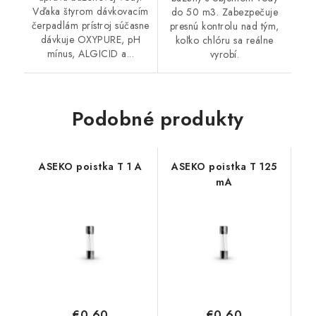
Vďaka štyrom dávkovacím
do 50 m3. Zabezpečuje
čerpadlám prístroj súčasne
presnú kontrolu nad tým,
dávkuje OXYPURE, pH
koľko chlóru sa reálne
mínus, ALGICID a...
vyrobí.
Podobné produkty
ASEKO poistka T 1 A
ASEKO poistka T 125
mA
€0,60
€0,60