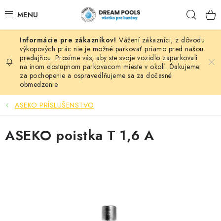
Prejsť
Hľad
na
obsah
Vážení zákazníci, z dôvodu
BAZÉNY
výkopových prác nie je možné parkovať priamo pred našou
predajňou. Prosíme vás, aby ste svoje vozidlo zaparkovali
na inom dostupnom parkovacom mieste v okolí. Ďakujeme
VÍRIVKY
za pochopenie a ospravedlňujeme sa za dočasné
obmedzenie.
ASEKO PRÍSLUŠENSTVO
ASEKO PRÍSLUŠENSTVO
POMÔCKY NA PLÁVANIE A HRAČKY
ASEKO poistka T 1,6 A
NÁHRADNÉ DIELY
ZÁHRADA
VÝPREDAJ