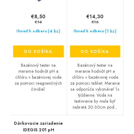
€8,50
€14,30
€14
€16
(4 ks)
(1 ks)
Ihneď k odberu
Ihneď k odberu
DO KOŠÍKA
DO KOŠÍKA
Bazénový tester na
Bazénový tester na
meranie hodnôt pH a
meranie hodnôt pH a
chlóru v bazénovej vode
chlóru v bazénovej vode
za pomoci reagnenčných
za pomoci tabliet. Meranie
činidiel.
sa odporúča vykonávať 1x
týždenne. Voda na
testovanie by mala byť
nabratá 20-30cm pod...
Dávkovacie zariadenie
IDEGIS 201 pH