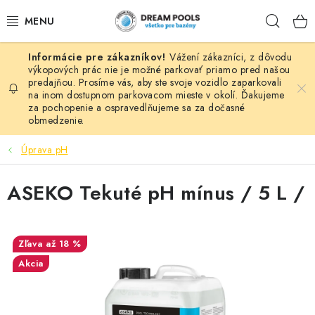
Prejsť
Hľad
na
obsah
Vážení zákazníci, z dôvodu
BAZÉNY
výkopových prác nie je možné parkovať priamo pred našou
predajňou. Prosíme vás, aby ste svoje vozidlo zaparkovali
na inom dostupnom parkovacom mieste v okolí. Ďakujeme
VÍRIVKY
za pochopenie a ospravedlňujeme sa za dočasné
obmedzenie.
ASEKO PRÍSLUŠENSTVO
Úprava pH
POMÔCKY NA PLÁVANIE A HRAČKY
ASEKO Tekuté pH mínus / 5 L /
NÁHRADNÉ DIELY
ZÁHRADA
až 18 %
Akcia
VÝPREDAJ