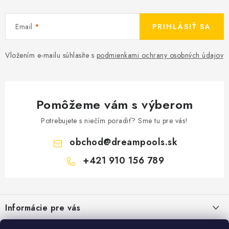
Email
PRIHLÁSIŤ SA
Vložením e-mailu súhlasíte s
podmienkami ochrany osobných údajov
Pomôžeme vám s výberom
Potrebujete s niečím poradiť? Sme tu pre vás!
obchod
@
dreampools.sk
+421 910 156 789
Z
á
Informácie pre vás
p
ä
Všeobecné obchodné podmienky