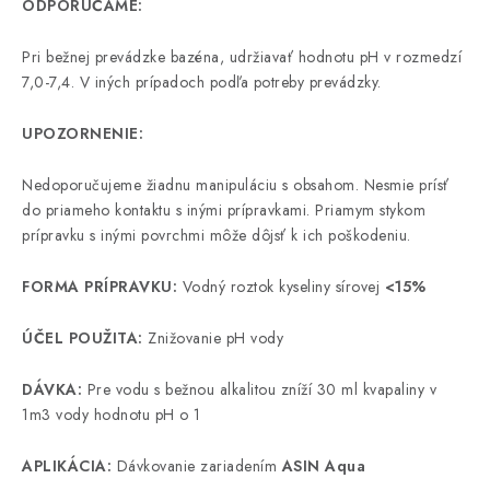
ODPORÚČAME:
Pri bežnej prevádzke bazéna, udržiavať hodnotu pH v rozmedzí
7,0-7,4. V iných prípadoch podľa potreby prevádzky.
UPOZORNENIE:
Nedoporučujeme žiadnu manipuláciu s obsahom. Nesmie prísť
do priameho kontaktu s inými prípravkami. Priamym stykom
prípravku s inými povrchmi môže dôjsť k ich poškodeniu.
FORMA PRÍPRAVKU:
Vodný roztok kyseliny sírovej
<15%
ÚČEL POUŽITA:
Znižovanie pH vody
DÁVKA:
Pre vodu s bežnou alkalitou zníží 30 ml kvapaliny v
1m3 vody hodnotu pH o 1
APLIKÁCIA:
Dávkovanie zariadením
ASIN Aqua