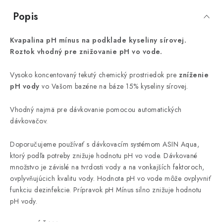
Popis
Kvapalina pH mínus na podklade kyseliny sírovej.
Roztok vhodný pre znižovanie pH vo vode.
Vysoko koncentovaný tekutý chemický prostriedok pre
zníženie
pH vody
vo Vašom bazéne na báze 15% kyseliny sírovej.
Vhodný najmä pre dávkovanie pomocou automatických
dávkovačov.
Doporučujeme používať s dávkovacím systémom ASIN Aqua,
ktorý podľa potreby znižuje hodnotu pH vo vode. Dávkované
množstvo je závislé na tvrdosti vody a na vonkajších faktoroch,
ovplyvňujúcich kvalitu vody. Hodnota pH vo vode môže ovplyvniť
funkciu dezinfekcie. Prípravok pH Mínus silno znižuje hodnotu
pH vody.