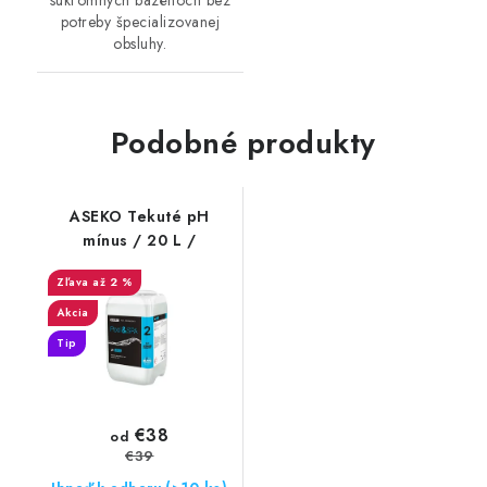
súkromných bazénoch bez
potreby špecializovanej
obsluhy.
Podobné produkty
ASEKO Tekuté pH
mínus / 20 L /
až 2 %
Akcia
Tip
€38
od
€39