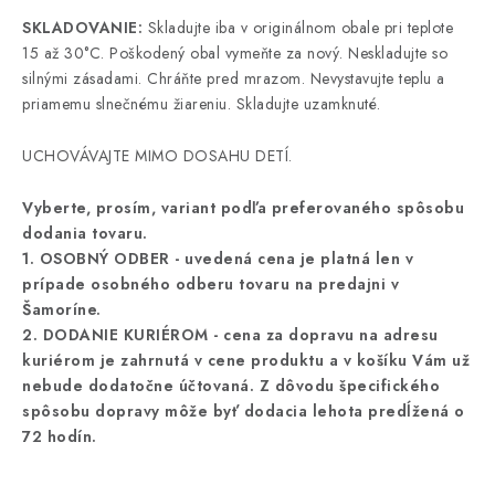
SKLADOVANIE:
Skladujte iba v originálnom obale pri teplote
15 až 30°C. Poškodený obal vymeňte za nový. Neskladujte so
silnými zásadami. Chráňte pred mrazom. Nevystavujte teplu a
priamemu slnečnému žiareniu. Skladujte uzamknuté.
UCHOVÁVAJTE MIMO DOSAHU DETÍ.
Vyberte, prosím, variant podľa preferovaného spôsobu
dodania tovaru.
1. OSOBNÝ ODBER - uvedená cena je platná len v
prípade osobného odberu tovaru na predajni v
Šamoríne.
2. DODANIE KURIÉROM - cena za dopravu na adresu
kuriérom je zahrnutá v cene produktu a v košíku Vám už
nebude dodatočne účtovaná. Z dôvodu špecifického
spôsobu dopravy môže byť dodacia lehota predĺžená o
72 hodín.