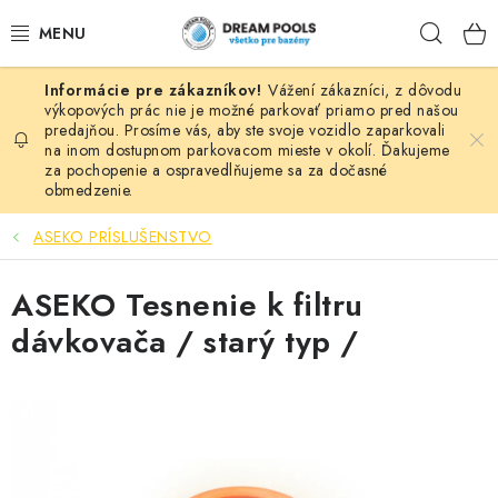
Prejsť
Hľad
na
obsah
Vážení zákazníci, z dôvodu
BAZÉNY
výkopových prác nie je možné parkovať priamo pred našou
predajňou. Prosíme vás, aby ste svoje vozidlo zaparkovali
na inom dostupnom parkovacom mieste v okolí. Ďakujeme
VÍRIVKY
za pochopenie a ospravedlňujeme sa za dočasné
obmedzenie.
ASEKO PRÍSLUŠENSTVO
ASEKO PRÍSLUŠENSTVO
POMÔCKY NA PLÁVANIE A HRAČKY
ASEKO Tesnenie k filtru
NÁHRADNÉ DIELY
dávkovača / starý typ /
ZÁHRADA
VÝPREDAJ