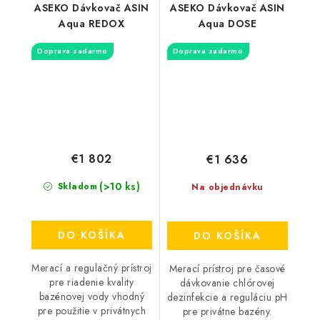
ASEKO Dávkovač ASIN
ASEKO Dávkovač ASIN
Aqua REDOX
Aqua DOSE
Doprava zadarmo
Doprava zadarmo
€1 802
€1 636
(>10 ks)
Skladom
Na objednávku
DO KOŠÍKA
DO KOŠÍKA
Merací a regulačný prístroj
Merací prístroj pre časové
pre riadenie kvality
dávkovanie chlórovej
bazénovej vody vhodný
dezinfekcie a reguláciu pH
pre použitie v privátnych
pre privátne bazény.