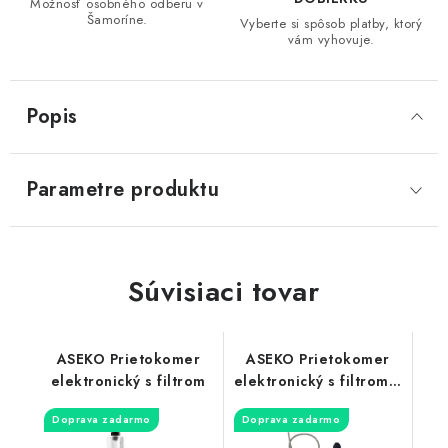
Možnosť osobného odberu v
Šamoríne.
Vyberte si spôsob platby, ktorý
vám vyhovuje.
Popis
Parametre produktu
Súvisiaci tovar
ASEKO Prietokomer
ASEKO Prietokomer
elektronický s filtrom
elektronický s filtrom a
meraním salinity
Doprava zadarmo
Doprava zadarmo