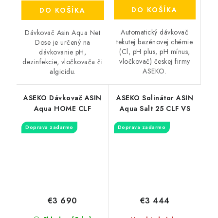
DO KOŠÍKA
DO KOŠÍKA
Automatický dávkovač
Dávkovač Asin Aqua Net
tekutej bazénovej chémie
Dose je určený na
(Cl, pH plus, pH mínus,
dávkovanie pH,
vločkovač) českej firmy
dezinfekcie, vločkovača či
ASEKO.
algicidu.
ASEKO Dávkovač ASIN
ASEKO Solinátor ASIN
Aqua HOME CLF
Aqua Salt 25 CLF VS
Doprava zadarmo
Doprava zadarmo
€3 690
€3 444