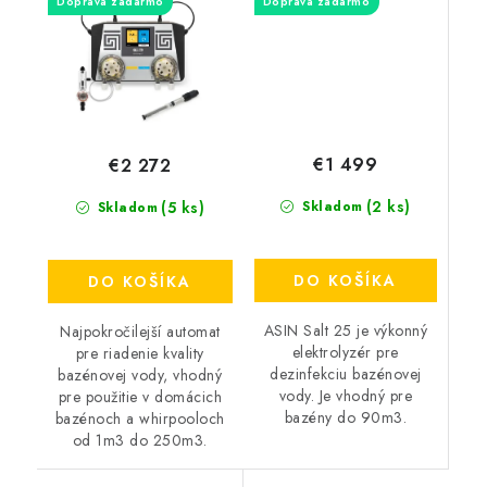
Doprava zadarmo
Doprava zadarmo
€1 499
€2 272
(2 ks)
(5 ks)
Skladom
Skladom
DO KOŠÍKA
DO KOŠÍKA
ASIN Salt 25 je výkonný
Najpokročilejší automat
elektrolyzér pre
pre riadenie kvality
dezinfekciu bazénovej
bazénovej vody, vhodný
vody. Je vhodný pre
pre použitie v domácich
bazény do 90m3.
bazénoch a whirpooloch
od 1m3 do 250m3.