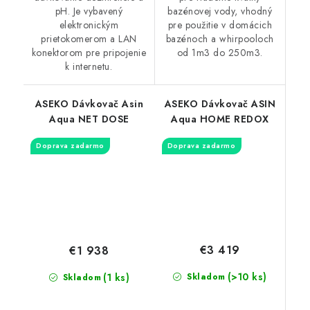
pH. Je vybavený
bazénovej vody, vhodný
elektronickým
pre použitie v domácich
prietokomerom a LAN
bazénoch a whirpooloch
konektorom pre pripojenie
od 1m3 do 250m3.
k internetu.
ASEKO Dávkovač Asin
ASEKO Dávkovač ASIN
Aqua NET DOSE
Aqua HOME REDOX
Doprava zadarmo
Doprava zadarmo
€3 419
€1 938
(>10 ks)
(1 ks)
Skladom
Skladom