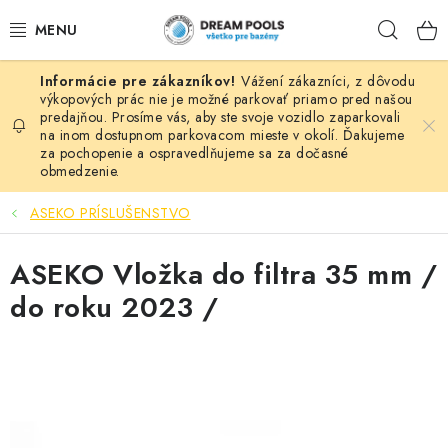
Prejsť
Hľad
na
obsah
Vážení zákazníci, z dôvodu
BAZÉNY
výkopových prác nie je možné parkovať priamo pred našou
predajňou. Prosíme vás, aby ste svoje vozidlo zaparkovali
na inom dostupnom parkovacom mieste v okolí. Ďakujeme
VÍRIVKY
za pochopenie a ospravedlňujeme sa za dočasné
obmedzenie.
ASEKO PRÍSLUŠENSTVO
ASEKO PRÍSLUŠENSTVO
POMÔCKY NA PLÁVANIE A HRAČKY
ASEKO Vložka do filtra 35 mm /
NÁHRADNÉ DIELY
do roku 2023 /
ZÁHRADA
VÝPREDAJ