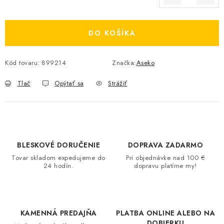
Jednotková cena:
DO KOŠÍKA
Kód tovaru:
899214
Značka:
Aseko
Tlač
Opýtať sa
Strážiť
BLESKOVÉ DORUČENIE
DOPRAVA ZADARMO
Tovar skladom expedujeme do
Pri objednávke nad 100 €
24 hodín.
dopravu platíme my!
KAMENNÁ PREDAJŇA
PLATBA ONLINE ALEBO NA
DOBIERKU