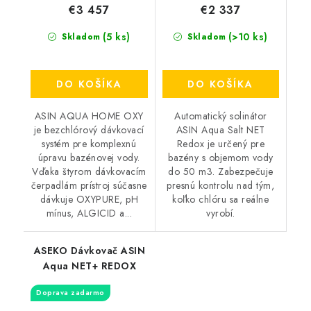
€3 457
€2 337
(5 ks)
(>10 ks)
Skladom
Skladom
DO KOŠÍKA
DO KOŠÍKA
ASIN AQUA HOME OXY
Automatický solinátor
je bezchlórový dávkovací
ASIN Aqua Salt NET
systém pre komplexnú
Redox je určený pre
úpravu bazénovej vody.
bazény s objemom vody
Vďaka štyrom dávkovacím
do 50 m3. Zabezpečuje
čerpadlám prístroj súčasne
presnú kontrolu nad tým,
dávkuje OXYPURE, pH
koľko chlóru sa reálne
mínus, ALGICID a...
vyrobí.
ASEKO Dávkovač ASIN
Aqua NET+ REDOX
Doprava zadarmo