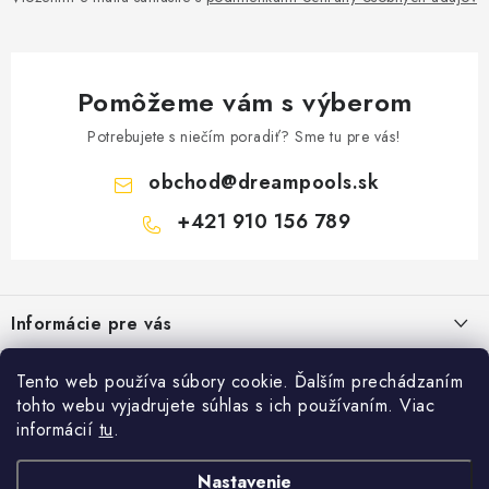
Pomôžeme vám s výberom
Potrebujete s niečím poradiť? Sme tu pre vás!
obchod
@
dreampools.sk
+421 910 156 789
Z
á
Informácie pre vás
p
ä
Všeobecné obchodné podmienky
Facebook
Tento web používa súbory cookie. Ďalším prechádzaním
t
tohto webu vyjadrujete súhlas s ich používaním. Viac
Reklamačný poriadok
i
informácií
tu
.
Prihlásenie
e
Ochrana osobných údajov
E-mail
Nastavenie