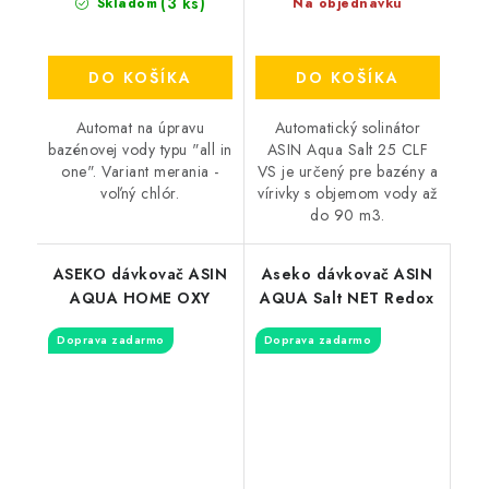
(3 ks)
Skladom
Na objednávku
DO KOŠÍKA
DO KOŠÍKA
Automat na úpravu
Automatický solinátor
bazénovej vody typu "all in
ASIN Aqua Salt 25 CLF
one". Variant merania -
VS je určený pre bazény a
voľný chlór.
vírivky s objemom vody až
do 90 m3.
ASEKO dávkovač ASIN
Aseko dávkovač ASIN
AQUA HOME OXY
AQUA Salt NET Redox
Doprava zadarmo
Doprava zadarmo