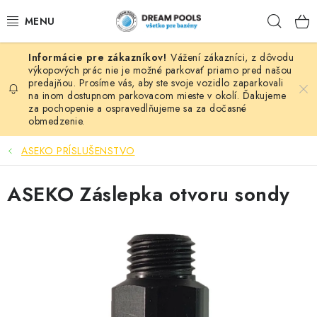
Prejsť
Hľad
na
obsah
Vážení zákazníci, z dôvodu
BAZÉNY
výkopových prác nie je možné parkovať priamo pred našou
predajňou. Prosíme vás, aby ste svoje vozidlo zaparkovali
na inom dostupnom parkovacom mieste v okolí. Ďakujeme
VÍRIVKY
za pochopenie a ospravedlňujeme sa za dočasné
obmedzenie.
ASEKO PRÍSLUŠENSTVO
ASEKO PRÍSLUŠENSTVO
POMÔCKY NA PLÁVANIE A HRAČKY
ASEKO Záslepka otvoru sondy
NÁHRADNÉ DIELY
ZÁHRADA
VÝPREDAJ