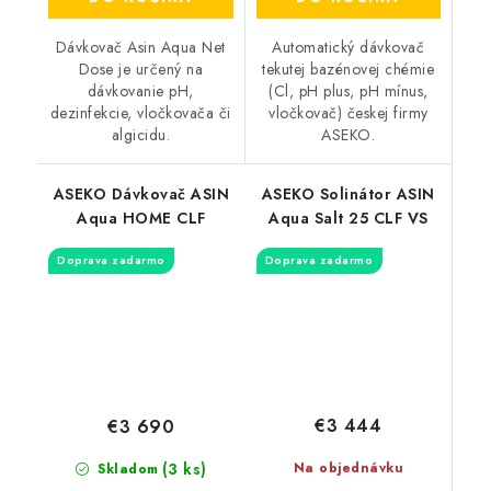
Dávkovač Asin Aqua Net
Automatický dávkovač
Dose je určený na
tekutej bazénovej chémie
dávkovanie pH,
(Cl, pH plus, pH mínus,
dezinfekcie, vločkovača či
vločkovač) českej firmy
algicidu.
ASEKO.
ASEKO Dávkovač ASIN
ASEKO Solinátor ASIN
Aqua HOME CLF
Aqua Salt 25 CLF VS
Doprava zadarmo
Doprava zadarmo
€3 444
€3 690
(3 ks)
Na objednávku
Skladom