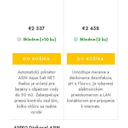
€2 337
€2 458
(>10 ks)
(5 ks)
Skladom
Skladom
DO KOŠÍKA
DO KOŠÍKA
Automatický solinátor
Umožňuje meranie a
ASIN Aqua Salt NET
dávkovanie dezinfekcie,
Redox je určený pre
pH a Floc+c. Je vybavený
bazény s objemom vody
elektronickým
do 50 m3. Zabezpečuje
prietokomerom a LAN
presnú kontrolu nad tým,
konektorom pre pripojenie
koľko chlóru sa reálne
k internetu.
vyrobí.
ASEKO Dávkovač ASIN