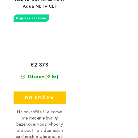
Aqua NET+ CLF
Doprava zadarmo
€2 878
(9 ks)
Skladom
DO KOŠÍKA
Najpokročilejší automat
pre riadenie kvality
bazénovej vody, vhodný
pre použitie v domácich
bazénoch a whirpooloch