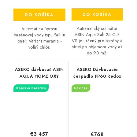
DO KOŠÍKA
DO KOŠÍKA
Automatický solinátor
Automat na úpravu
ASIN Aqua Salt 25 CLF
bazénovej vody typu "all in
VS je určený pre bazény a
one". Variant merania -
vírivky s objemom vody až
voľný chlór.
do 90 m3.
ASEKO dávkovač ASIN
ASEKO Dávkovacie
AQUA HOME OXY
čerpadlo PP60 Redox
Doprava zadarmo
Novinka
€3 457
€768