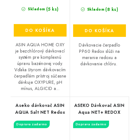
(5 ks)
(8 ks)
Skladom
Skladom
DO KOŠÍKA
DO KOŠÍKA
ASIN AQUA HOME OXY
Dávkovacie čerpadlo
je bezchlórový dávkovací
PP60 Redox slúži na
systém pre komplexnú
meranie redoxu a
úpravu bazénovej vody.
dávkovanie chlóru.
Vďaka štyrom dávkovacím
čerpadlám prístroj súčasne
dávkuje OXYPURE, pH
mínus, ALGICID a...
Aseko dávkovač ASIN
ASEKO Dávkovač ASIN
AQUA Salt NET Redox
Aqua NET+ REDOX
Doprava zadarmo
Doprava zadarmo