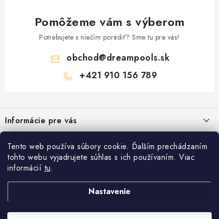
Pomôžeme vám s výberom
Potrebujete s niečím poradiť? Sme tu pre vás!
obchod
@
dreampools.sk
+421 910 156 789
Z
á
Informácie pre vás
p
ä
Všeobecné obchodné podmienky
Facebook
Tento web používa súbory cookie. Ďalším prechádzaním
t
tohto webu vyjadrujete súhlas s ich používaním. Viac
Reklamačný poriadok
i
informácií
tu
.
Prihlásenie
e
Ochrana osobných údajov
E-mail
Nastavenie
FORMULÁRE - Odstúpenie od zmluvy / reklamácia
Copyright 2026
Dreampools.sk
. Všetky práva vyhradené.
Vytvoril Shoptet
Ako nakupovať