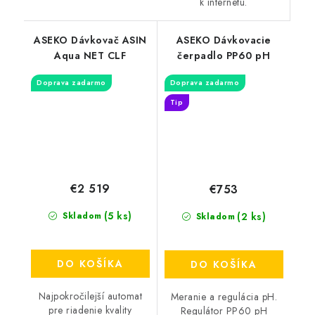
k internetu.
ASEKO Dávkovač ASIN
ASEKO Dávkovacie
Aqua NET CLF
čerpadlo PP60 pH
Doprava zadarmo
Doprava zadarmo
Tip
€2 519
€753
(5 ks)
(2 ks)
Skladom
Skladom
DO KOŠÍKA
DO KOŠÍKA
Najpokročilejší automat
Meranie a regulácia pH.
pre riadenie kvality
Regulátor PP60 pH