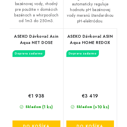
bazénovej vody, vhodný
automaticky reguluje
pre použitie v domácich
hodnotu pH bazénovej
bazénoch a whirpooloch
vody meranú štandardnou
od 1m3 do 250m3.
pH-elektródou.
ASEKO Dávkovač Asin
ASEKO Dávkovač ASIN
Aqua NET DOSE
Aqua HOME REDOX
Doprava zadarmo
Doprava zadarmo
€1 938
€3 419
(1 ks)
(>10 ks)
Skladom
Skladom
DO KOŠÍKA
DO KOŠÍKA