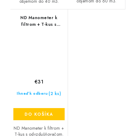
objemom do 60 m3.
objemom do 40 m3.
ND Manometer k
filtrom + T-kus s
odvzdušňovačom
€31
(2 ks)
Ihneď k odberu
DO KOŠÍKA
ND Manometer k filtrom +
T-kus s odvzdušňovačom.