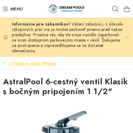
Prejsť
Hľad
na
obsah
Vážení zákazníci, z dôvodu
BAZÉNY
výkopových prác nie je možné parkovať priamo pred našou
predajňou. Prosíme vás, aby ste svoje vozidlo zaparkovali
na inom dostupnom parkovacom mieste v okolí. Ďakujeme
VÍRIVKY
za pochopenie a ospravedlňujeme sa za dočasné
obmedzenie.
ASEKO PRÍSLUŠENSTVO
Ovládacie ventily filtrácie
POMÔCKY NA PLÁVANIE A HRAČKY
AstralPool 6-cestný ventil Klasik
NÁHRADNÉ DIELY
s bočným pripojením 1 1/2"
ZÁHRADA
VÝPREDAJ