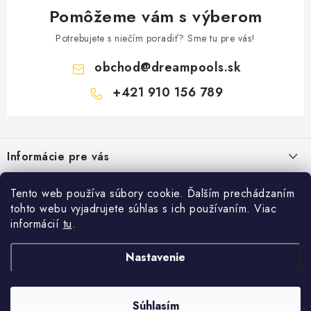
Pomôžeme vám s výberom
Potrebujete s niečím poradiť? Sme tu pre vás!
obchod
@
dreampools.sk
+421 910 156 789
Z
á
Informácie pre vás
p
ä
Všeobecné obchodné podmienky
Facebook
Tento web používa súbory cookie. Ďalším prechádzaním
t
tohto webu vyjadrujete súhlas s ich používaním. Viac
Reklamačný poriadok
i
informácií
tu
.
Prihlásenie
e
Ochrana osobných údajov
E-mail
Nastavenie
FORMULÁRE - Odstúpenie od zmluvy / reklamácia
Copyright 2026
Dreampools.sk
. Všetky práva vyhradené.
Vytvoril Shoptet
Ako nakupovať
Súhlasím