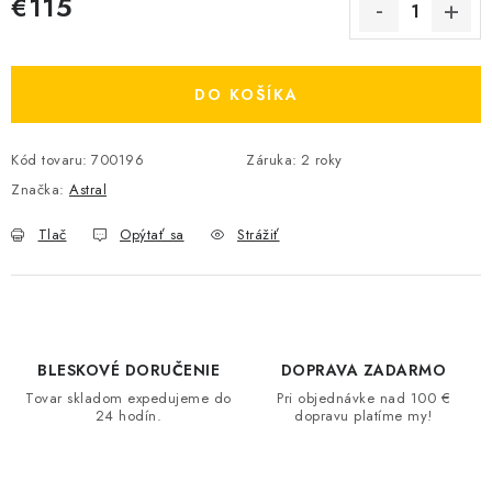
€115
Jednotková cena:
DO KOŠÍKA
Kód tovaru:
700196
Záruka
:
2 roky
Značka:
Astral
Tlač
Opýtať sa
Strážiť
BLESKOVÉ DORUČENIE
DOPRAVA ZADARMO
Tovar skladom expedujeme do
Pri objednávke nad 100 €
24 hodín.
dopravu platíme my!