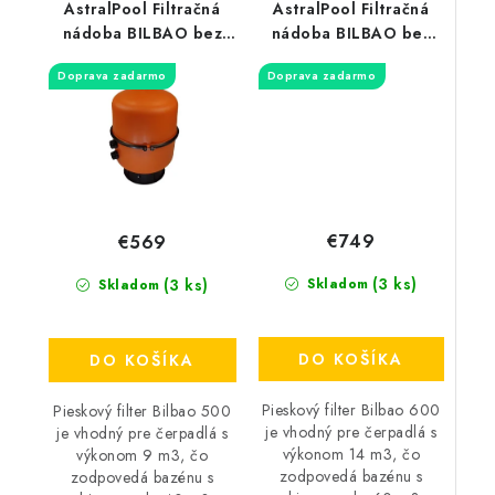
AstralPool Filtračná
AstralPool Filtračná
nádoba BILBAO bez
nádoba BILBAO bez
ventilu / Ø500 mm /
ventilu / Ø600 mm /
Doprava zadarmo
Doprava zadarmo
€749
€569
(3 ks)
(3 ks)
Skladom
Skladom
DO KOŠÍKA
DO KOŠÍKA
Pieskový filter Bilbao 600
Pieskový filter Bilbao 500
je vhodný pre čerpadlá s
je vhodný pre čerpadlá s
výkonom 14 m3, čo
výkonom 9 m3, čo
zodpovedá bazénu s
zodpovedá bazénu s