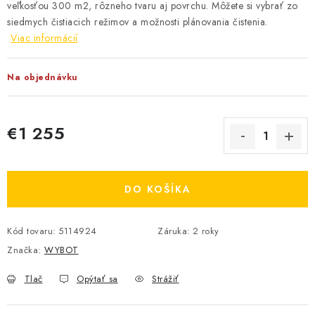
veľkosťou 300 m2, rôzneho tvaru aj povrchu. Môžete si vybrať zo
siedmych čistiacich režimov a možnosti plánovania čistenia.
Viac informácií
Na objednávku
€1 255
Jednotková cena:
DO KOŠÍKA
Kód tovaru:
5114924
Záruka
:
2 roky
Značka:
WYBOT
Tlač
Opýtať sa
Strážiť