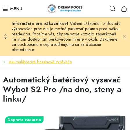
Prejsť
Hľad
na
obsah
Vážení zákazníci, z dôvodu
BAZÉNY
výkopových prác nie je možné parkovať priamo pred našou
predajňou. Prosíme vás, aby ste svoje vozidlo zaparkovali
na inom dostupnom parkovacom mieste v okolí. Ďakujeme
VÍRIVKY
za pochopenie a ospravedlňujeme sa za dočasné
obmedzenie.
ASEKO PRÍSLUŠENSTVO
Akumulátorové bazénové vysávače
POMÔCKY NA PLÁVANIE A HRAČKY
Automatický batériový vysavač
NÁHRADNÉ DIELY
Wybot S2 Pro /na dno, steny a
linku/
ZÁHRADA
VÝPREDAJ
Doprava zadarmo