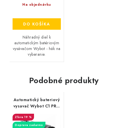
Na objednávku
DO KOŠÍKA
Náhradný diel k
automatickým batériovým
vysávačom Wybot - hák na
vyberanie.
Podobné produkty
Automatický bateriový
vysavač Wybot C1 PRO
/ na dno, steny a linku
19 %
/
Doprava zadarmo