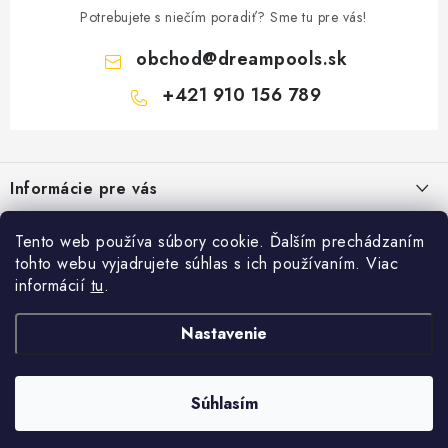
Potrebujete s niečím poradiť? Sme tu pre vás!
obchod
@
dreampools.sk
+421 910 156 789
Z
á
Informácie pre vás
p
ä
Všeobecné obchodné podmienky
Facebook
Tento web používa súbory cookie. Ďalším prechádzaním
t
tohto webu vyjadrujete súhlas s ich používaním. Viac
Reklamačný poriadok
i
informácií
tu
.
Prihlásenie
e
Ochrana osobných údajov
E-mail
Nastavenie
FORMULÁRE - Odstúpenie od zmluvy / reklamácia
Copyright 2026
Dreampools.sk
. Všetky práva vyhradené.
Vytvoril Shoptet
Ako nakupovať
Súhlasím
Kontakty
Heslo
Odstúpiť od zmluvy