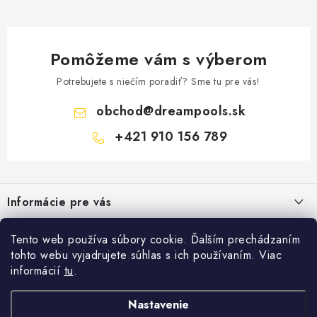
Pomôžeme vám s výberom
Potrebujete s niečím poradiť? Sme tu pre vás!
obchod
@
dreampools.sk
+421 910 156 789
Z
á
Informácie pre vás
p
ä
Všeobecné obchodné podmienky
Facebook
Tento web používa súbory cookie. Ďalším prechádzaním
t
tohto webu vyjadrujete súhlas s ich používaním. Viac
Reklamačný poriadok
i
informácií
tu
.
Prihlásenie
e
Ochrana osobných údajov
E-mail
Nastavenie
FORMULÁRE - Odstúpenie od zmluvy / reklamácia