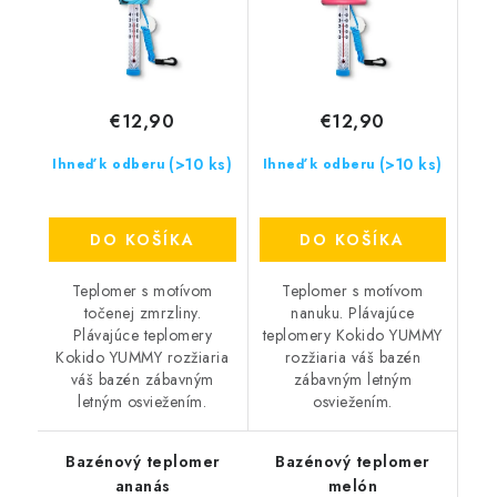
€12,90
€12,90
(>10 ks)
(>10 ks)
Ihneď k odberu
Ihneď k odberu
DO KOŠÍKA
DO KOŠÍKA
Teplomer s motívom
Teplomer s motívom
točenej zmrzliny.
nanuku. Plávajúce
Plávajúce teplomery
teplomery Kokido YUMMY
Kokido YUMMY rozžiaria
rozžiaria váš bazén
váš bazén zábavným
zábavným letným
letným osviežením.
osviežením.
Bazénový teplomer
Bazénový teplomer
ananás
melón