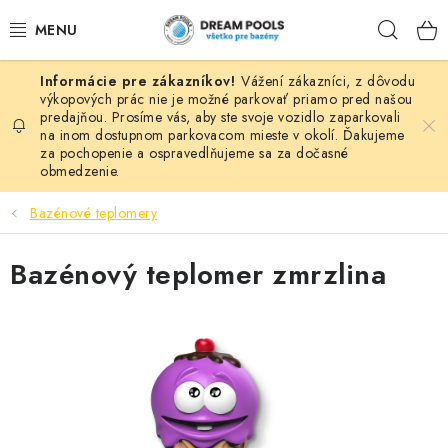
Prejsť
Hľad
na
obsah
Vážení zákazníci, z dôvodu
BAZÉNY
výkopových prác nie je možné parkovať priamo pred našou
predajňou. Prosíme vás, aby ste svoje vozidlo zaparkovali
na inom dostupnom parkovacom mieste v okolí. Ďakujeme
VÍRIVKY
za pochopenie a ospravedlňujeme sa za dočasné
obmedzenie.
ASEKO PRÍSLUŠENSTVO
Bazénové teplomery
POMÔCKY NA PLÁVANIE A HRAČKY
Bazénový teplomer zmrzlina
NÁHRADNÉ DIELY
ZÁHRADA
VÝPREDAJ