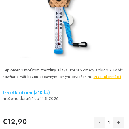
KONTAKTY
Teplomer s motívom zmrzliny. Plávajúce teplomery Kokido YUMMY
rozžiaria váš bazén zábavným letným osviežením.
Viac informácií
(>10 ks)
Ihneď k odberu
11.8.2026
€12,90
Jednotková cena: