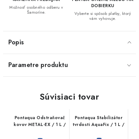
DOBIERKU
Možnosť osobného odberu v
Šamoríne.
Vyberte si spôsob platby, ktorý
vám vyhovuje.
Popis
Parametre produktu
Súvisiaci tovar
Pontaqua Odstraňovač
Pontaqua Stabilizátor
kovov METAL-EX / 1 L /
tvrdosti AquaFix / 1 L /