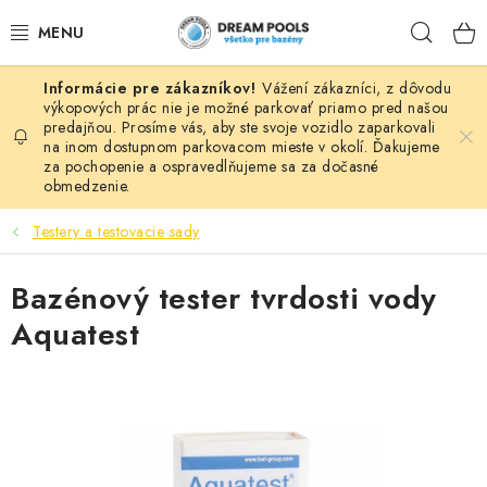
Prejsť
Hľad
na
obsah
Vážení zákazníci, z dôvodu
BAZÉNY
výkopových prác nie je možné parkovať priamo pred našou
predajňou. Prosíme vás, aby ste svoje vozidlo zaparkovali
na inom dostupnom parkovacom mieste v okolí. Ďakujeme
VÍRIVKY
za pochopenie a ospravedlňujeme sa za dočasné
obmedzenie.
ASEKO PRÍSLUŠENSTVO
Testery a testovacie sady
POMÔCKY NA PLÁVANIE A HRAČKY
Bazénový tester tvrdosti vody
NÁHRADNÉ DIELY
Aquatest
ZÁHRADA
VÝPREDAJ