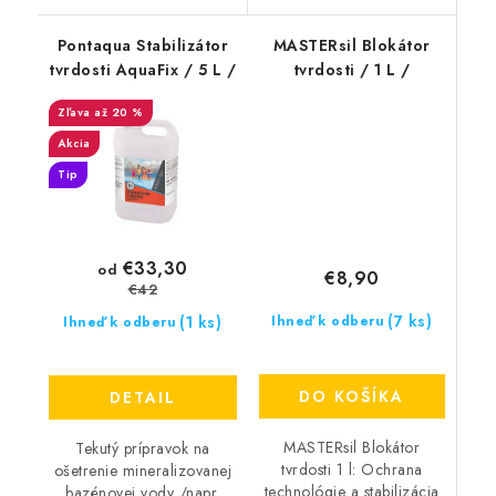
Pontaqua Stabilizátor
MASTERsil Blokátor
tvrdosti AquaFix / 5 L /
tvrdosti / 1 L /
až 20 %
Akcia
Tip
€33,30
od
€8,90
€42
(7 ks)
(1 ks)
Ihneď k odberu
Ihneď k odberu
DO KOŠÍKA
DETAIL
MASTERsil Blokátor
Tekutý prípravok na
tvrdosti 1 l: Ochrana
ošetrenie mineralizovanej
technológie a stabilizácia
bazénovej vody /napr.