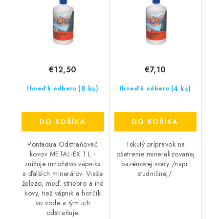
€12,50
€7,10
(8 ks)
(4 ks)
Ihneď k odberu
Ihneď k odberu
DO KOŠÍKA
DO KOŠÍKA
Pontaqua Odstraňovač
Tekutý prípravok na
kovov METAL-EX 1 L -
ošetrenie mineralizovanej
znižuje množstvo vápnika
bazénovej vody /napr.
a ďalších minerálov. Viaže
studničnej/.
železo, meď, striebro a iné
kovy, tiež vápnik a horčík
vo vode a tým ich
odstraňuje.