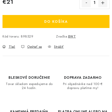
€21
Jednotková cena:
DO KOŠÍKA
Kód tovaru:
898529
Značka:
BWT
Tlač
Opýtať sa
Strážiť
BLESKOVÉ DORUČENIE
DOPRAVA ZADARMO
Tovar skladom expedujeme do
Pri objednávke nad 100 €
24 hodín.
dopravu platíme my!
KAMENNÁ PREDAJŇA
PLATBA ONLINE ALEBO NA