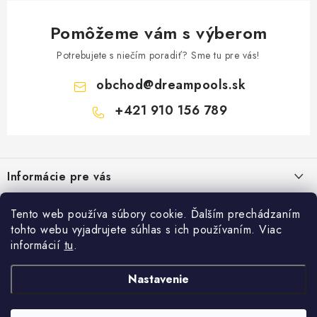
Pomôžeme vám s výberom
Potrebujete s niečím poradiť? Sme tu pre vás!
obchod
@
dreampools.sk
+421 910 156 789
Z
á
Informácie pre vás
p
ä
Všeobecné obchodné podmienky
Facebook
Tento web používa súbory cookie. Ďalším prechádzaním
t
tohto webu vyjadrujete súhlas s ich používaním. Viac
Reklamačný poriadok
i
informácií
tu
.
Prihlásenie
e
Ochrana osobných údajov
E-mail
Nastavenie
FORMULÁRE - Odstúpenie od zmluvy / reklamácia
Copyright 2026
Dreampools.sk
. Všetky práva vyhradené.
Vytvoril Shoptet
Ako nakupovať