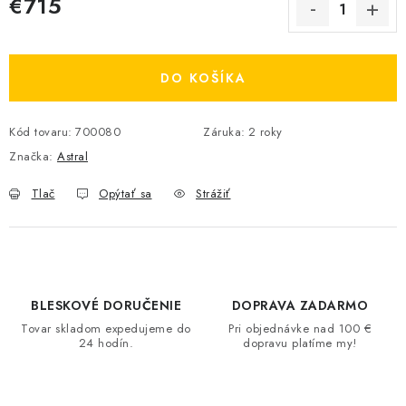
€715
Jednotková cena:
DO KOŠÍKA
Kód tovaru:
700080
Záruka
:
2 roky
Značka:
Astral
Tlač
Opýtať sa
Strážiť
BLESKOVÉ DORUČENIE
DOPRAVA ZADARMO
Tovar skladom expedujeme do
Pri objednávke nad 100 €
24 hodín.
dopravu platíme my!