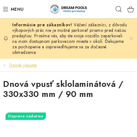
Prejsť
Hľad
na
obsah
Vážení zákazníci, z dôvodu
BAZÉNY
výkopových prác nie je možné parkovať priamo pred našou
predajňou. Prosíme vás, aby ste svoje vozidlo zaparkovali
na inom dostupnom parkovacom mieste v okolí. Ďakujeme
VÍRIVKY
za pochopenie a ospravedlňujeme sa za dočasné
obmedzenie.
ASEKO PRÍSLUŠENSTVO
Dnové výpuste
POMÔCKY NA PLÁVANIE A HRAČKY
Dnová vpusť sklolaminátová /
NÁHRADNÉ DIELY
330x330 mm / 90 mm
ZÁHRADA
Doprava zadarmo
VÝPREDAJ