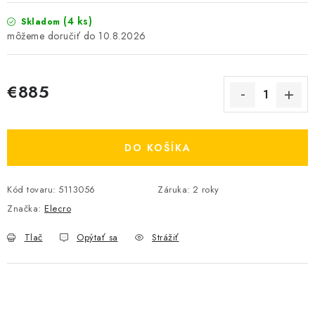
(4 ks)
Skladom
10.8.2026
€885
Jednotková cena:
DO KOŠÍKA
Kód tovaru:
5113056
Záruka
:
2 roky
Značka:
Elecro
Tlač
Opýtať sa
Strážiť