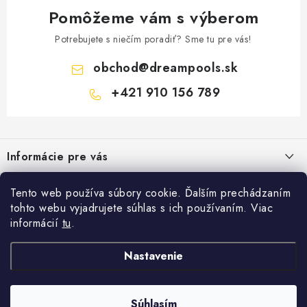
Pomôžeme vám s výberom
Potrebujete s niečím poradiť? Sme tu pre vás!
obchod
@
dreampools.sk
+421 910 156 789
Z
á
Informácie pre vás
p
ä
Všeobecné obchodné podmienky
Facebook
Tento web používa súbory cookie. Ďalším prechádzaním
t
tohto webu vyjadrujete súhlas s ich používaním. Viac
Reklamačný poriadok
i
informácií
tu
.
Prihlásenie
e
Ochrana osobných údajov
E-mail
Nastavenie
FORMULÁRE - Odstúpenie od zmluvy / reklamácia
Copyright 2026
Dreampools.sk
. Všetky práva vyhradené.
Vytvoril Shoptet
Ako nakupovať
Súhlasím