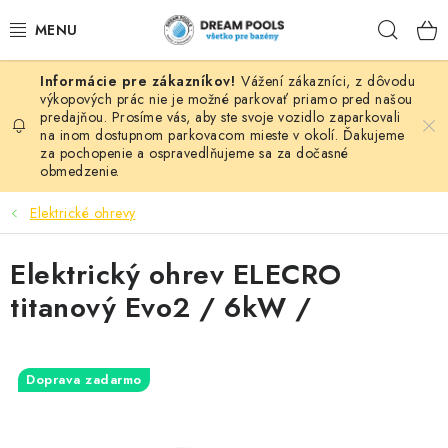
Prejsť
Hľad
na
obsah
Vážení zákazníci, z dôvodu
BAZÉNY
výkopových prác nie je možné parkovať priamo pred našou
predajňou. Prosíme vás, aby ste svoje vozidlo zaparkovali
na inom dostupnom parkovacom mieste v okolí. Ďakujeme
VÍRIVKY
za pochopenie a ospravedlňujeme sa za dočasné
obmedzenie.
ASEKO PRÍSLUŠENSTVO
Elektrické ohrevy
POMÔCKY NA PLÁVANIE A HRAČKY
Elektrický ohrev ELECRO
NÁHRADNÉ DIELY
titanový Evo2 / 6kW /
ZÁHRADA
Doprava zadarmo
VÝPREDAJ