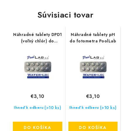
Súvisiaci tovar
Náhradné tablety DPD1
Náhradné tablety pH
(voľný chlór) do
do fotometra PoolLab
fotometra PoolLab
€3,10
€3,10
(>10 ks)
(>10 ks)
Ihneď k odberu
Ihneď k odberu
DO KOŠÍKA
DO KOŠÍKA