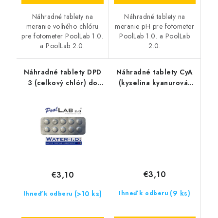
Náhradné tablety na
Náhradné tablety na
meranie voľného chlóru
meranie pH pre fotometer
pre fotometer PoolLab 1.0.
PoolLab 1.0. a PoolLab
a PoolLab 2.0.
2.0.
Náhradné tablety DPD
Náhradné tablety CyA
3 (celkový chlór) do
(kyselina kyanurová)
fotometra PoolLab
do fotometra PoolLab
€3,10
€3,10
(9 ks)
(>10 ks)
Ihneď k odberu
Ihneď k odberu