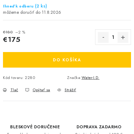
(2 ks)
Ihneď k odberu
11.8.2026
€180
–2 %
€175
Jednotková cena:
DO KOŠÍKA
Kód tovaru:
2280
Značka:
Water-I.D.
Tlač
Opýtať sa
Strážiť
BLESKOVÉ DORUČENIE
DOPRAVA ZADARMO