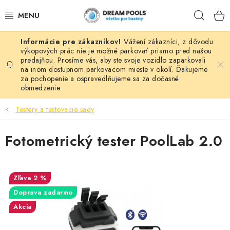
Prejsť
Hľad
na
obsah
Vážení zákazníci, z dôvodu
BAZÉNY
výkopových prác nie je možné parkovať priamo pred našou
predajňou. Prosíme vás, aby ste svoje vozidlo zaparkovali
na inom dostupnom parkovacom mieste v okolí. Ďakujeme
VÍRIVKY
za pochopenie a ospravedlňujeme sa za dočasné
obmedzenie.
ASEKO PRÍSLUŠENSTVO
Testery a testovacie sady
POMÔCKY NA PLÁVANIE A HRAČKY
Fotometrický tester PoolLab 2.0
NÁHRADNÉ DIELY
ZÁHRADA
2 %
Doprava zadarmo
VÝPREDAJ
Akcia