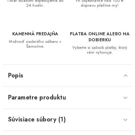
Tovar skladom expedujeme do
Pri objednávke nad 100 €
24 hodín.
dopravu platíme my!
KAMENNÁ PREDAJŇA
PLATBA ONLINE ALEBO NA
DOBIERKU
Možnosť osobného odberu v
Šamoríne.
Vyberte si spôsob platby, ktorý
vám vyhovuje.
Popis
Parametre produktu
Súvisiace súbory (1)