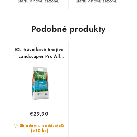
štartu v novej sezóne.
štartu v novej sezóne.
Podobné produkty
ICL trávnikové hnojivo
Landscaper Pro All
Round 5 kg - OSOBNÝ
ODBER
€29,90
Skladom u dodávateľa
(>10 ks)