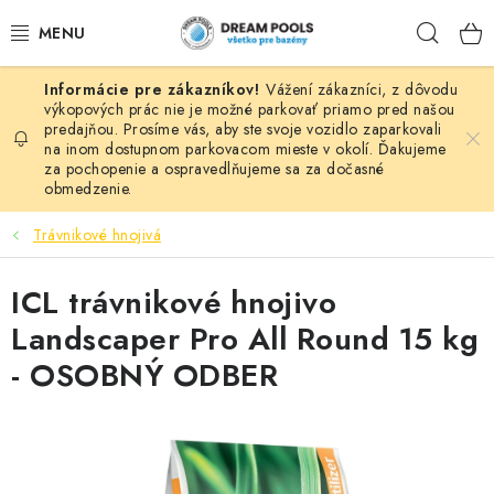
Prejsť
Hľad
na
obsah
Vážení zákazníci, z dôvodu
BAZÉNY
výkopových prác nie je možné parkovať priamo pred našou
predajňou. Prosíme vás, aby ste svoje vozidlo zaparkovali
na inom dostupnom parkovacom mieste v okolí. Ďakujeme
VÍRIVKY
za pochopenie a ospravedlňujeme sa za dočasné
obmedzenie.
ASEKO PRÍSLUŠENSTVO
Trávnikové hnojivá
POMÔCKY NA PLÁVANIE A HRAČKY
ICL trávnikové hnojivo
NÁHRADNÉ DIELY
Landscaper Pro All Round 15 kg
- OSOBNÝ ODBER
ZÁHRADA
VÝPREDAJ