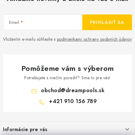
Email
PRIHLÁSIŤ SA
Vložením e-mailu súhlasíte s
podmienkami ochrany osobných údajov
Pomôžeme vám s výberom
Potrebujete s niečím poradiť? Sme tu pre vás!
obchod
@
dreampools.sk
+421 910 156 789
Z
á
Informácie pre vás
p