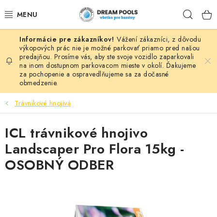
Prejsť
Hľad
na
obsah
Vážení zákazníci, z dôvodu
BAZÉNY
výkopových prác nie je možné parkovať priamo pred našou
predajňou. Prosíme vás, aby ste svoje vozidlo zaparkovali
na inom dostupnom parkovacom mieste v okolí. Ďakujeme
VÍRIVKY
za pochopenie a ospravedlňujeme sa za dočasné
obmedzenie.
ASEKO PRÍSLUŠENSTVO
Trávnikové hnojivá
POMÔCKY NA PLÁVANIE A HRAČKY
ICL trávnikové hnojivo
NÁHRADNÉ DIELY
Landscaper Pro Flora 15kg -
OSOBNÝ ODBER
ZÁHRADA
VÝPREDAJ