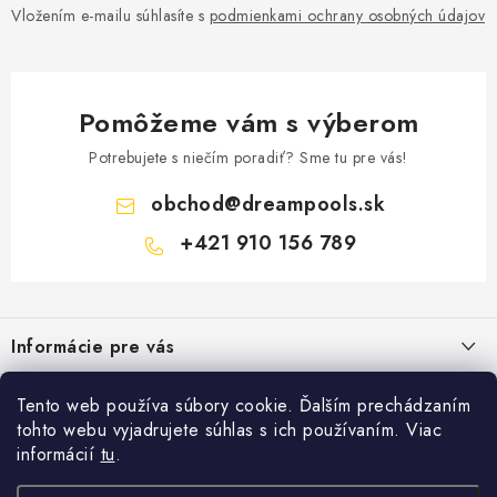
Vložením e-mailu súhlasíte s
podmienkami ochrany osobných údajov
Pomôžeme vám s výberom
Potrebujete s niečím poradiť? Sme tu pre vás!
obchod
@
dreampools.sk
+421 910 156 789
Z
á
Informácie pre vás
p
ä
Všeobecné obchodné podmienky
Facebook
Tento web používa súbory cookie. Ďalším prechádzaním
t
tohto webu vyjadrujete súhlas s ich používaním. Viac
Reklamačný poriadok
i
informácií
tu
.
Prihlásenie
e
Ochrana osobných údajov