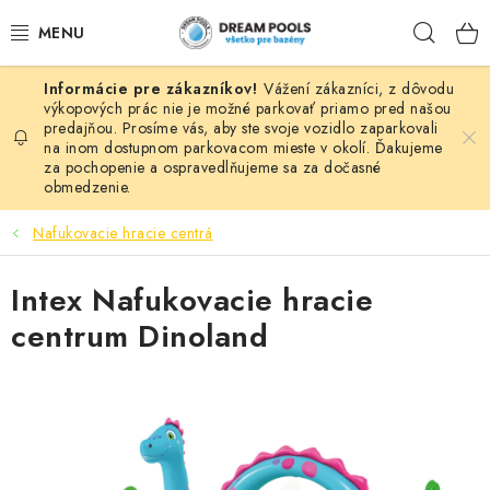
Prejsť
Hľad
na
obsah
Vážení zákazníci, z dôvodu
BAZÉNY
výkopových prác nie je možné parkovať priamo pred našou
predajňou. Prosíme vás, aby ste svoje vozidlo zaparkovali
na inom dostupnom parkovacom mieste v okolí. Ďakujeme
VÍRIVKY
za pochopenie a ospravedlňujeme sa za dočasné
obmedzenie.
ASEKO PRÍSLUŠENSTVO
Nafukovacie hracie centrá
POMÔCKY NA PLÁVANIE A HRAČKY
Intex Nafukovacie hracie
NÁHRADNÉ DIELY
centrum Dinoland
ZÁHRADA
VÝPREDAJ