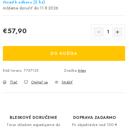
(2 ks)
Ihneď k odberu
11.8.2026
€57,90
Jednotková cena:
DO KOŠÍKA
Kód tovaru:
7757135
Značka:
Intex
Tlač
Opýtať sa
Strážiť
BLESKOVÉ DORUČENIE
DOPRAVA ZADARMO
Tovar skladom expedujeme do
Pri objednávke nad 100 €