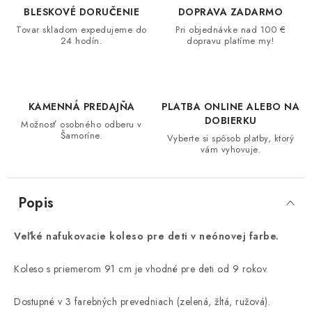
BLESKOVÉ DORUČENIE
DOPRAVA ZADARMO
Tovar skladom expedujeme do
Pri objednávke nad 100 €
24 hodín.
dopravu platíme my!
KAMENNÁ PREDAJŇA
PLATBA ONLINE ALEBO NA
DOBIERKU
Možnosť osobného odberu v
Šamoríne.
Vyberte si spôsob platby, ktorý
vám vyhovuje.
Popis
Veľké nafukovacie koleso pre deti v neónovej farbe.
Koleso s priemerom 91 cm je vhodné pre deti od 9 rokov.
Dostupné v 3 farebných prevedniach (zelená, žltá, ružová).