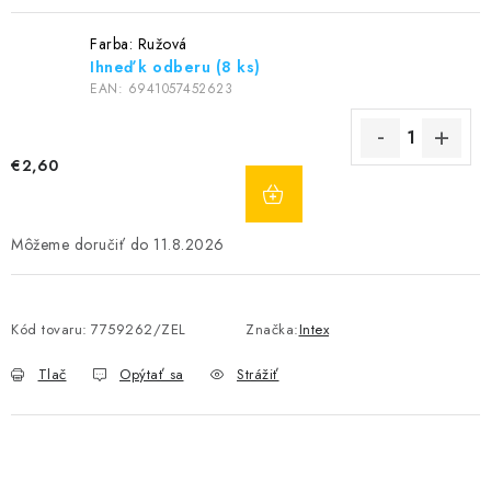
Farba: Ružová
Ihneď k odberu
(8 ks)
EAN:
6941057452623
€2,60
DO
KOŠÍKA
11.8.2026
Kód tovaru:
7759262/ZEL
Značka:
Intex
Tlač
Opýtať sa
Strážiť