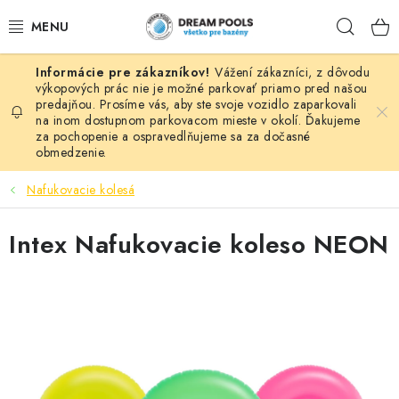
Prejsť
Hľad
na
obsah
Vážení zákazníci, z dôvodu
BAZÉNY
výkopových prác nie je možné parkovať priamo pred našou
predajňou. Prosíme vás, aby ste svoje vozidlo zaparkovali
na inom dostupnom parkovacom mieste v okolí. Ďakujeme
VÍRIVKY
za pochopenie a ospravedlňujeme sa za dočasné
obmedzenie.
ASEKO PRÍSLUŠENSTVO
Nafukovacie kolesá
POMÔCKY NA PLÁVANIE A HRAČKY
Intex Nafukovacie koleso NEON
NÁHRADNÉ DIELY
ZÁHRADA
VÝPREDAJ