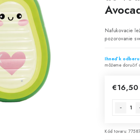
Avoca
Nafukovacie le
pozorovanie sv
Ihneď k odber
€16,50
Jednotková 
Kód tovaru:
7758