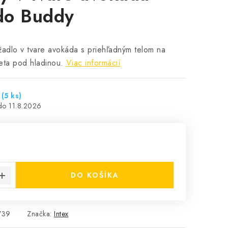
do Buddy
žadlo v tvare avokáda s priehľadným telom na
eta pod hladinou.
Viac informácií
u
(5 ks)
11.8.2026
cena:
DO KOŠÍKA
739
Značka:
Intex