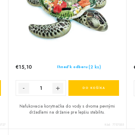
€15,10
(2 ks)
Ihneď k odberu
DO KOŠÍKA
Nafukovacia korytnačka do vody s dvoma pevnými
držadlami na držanie pre lepšiu stabilitu.
8727
Kód:
7757555