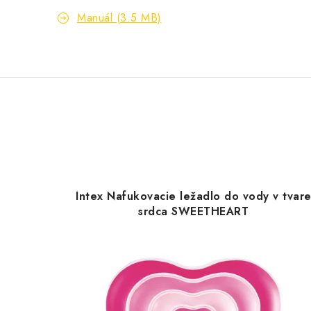
Manuál (3.5 MB)
Intex Nafukovacie ležadlo do vody v tvar
srdca SWEETHEART