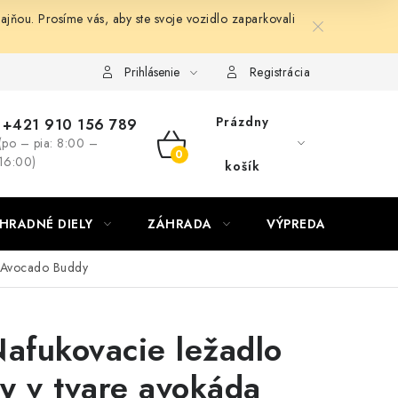
ňou. Prosíme vás, aby ste svoje vozidlo zaparkovali
Prihlásenie
Registrácia
Prázdny
+421 910 156 789
(po – pia: 8:00 –
NÁKUPNÝ
16:00)
košík
KOŠÍK
HRADNÉ DIELY
ZÁHRADA
VÝPREDAJ
KON
a Avocado Buddy
Nafukovacie ležadlo
y v tvare avokáda