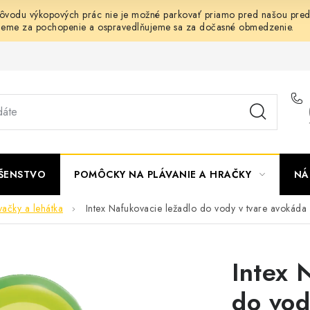
dôvodu výkopových prác nie je možné parkovať priamo pred našou predaj
jeme za pochopenie a ospravedlňujeme sa za dočasné obmedzenie.
UŠENSTVO
POMÔCKY NA PLÁVANIE A HRAČKY
NÁ
ačky a lehátka
Intex Nafukovacie ležadlo do vody v tvare avokád
Intex 
do vod