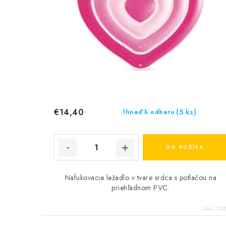
€14,40
(5 ks)
Ihneď k odberu
DO KOŠÍKA
Nafukovacie ležadlo v tvare srdca s potlačou na
priehľadnom PVC.
Kód:
775