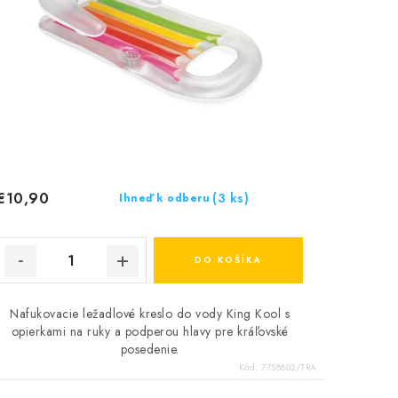
€10,90
(3 ks)
Ihneď k odberu
DO KOŠÍKA
Nafukovacie ležadlové kreslo do vody King Kool s
opierkami na ruky a podperou hlavy pre kráľovské
posedenie.
Kód:
7758802/TRA