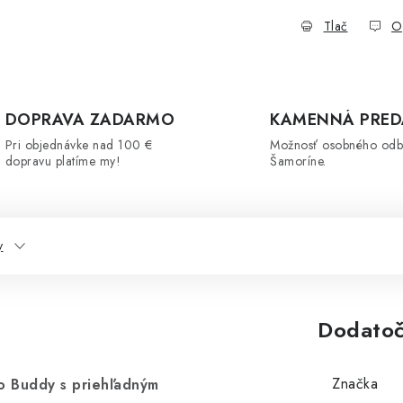
Tlač
O
DOPRAVA ZADARMO
KAMENNÁ PRED
Pri objednávke nad 100 €
Možnosť osobného odb
dopravu platíme my!
Šamoríne.
y
Dodatoč
Značka
o Buddy s priehľadným