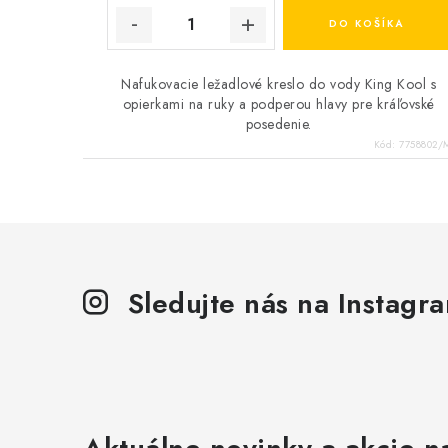
DO KOŠÍKA
Nafukovacie ležadlové kreslo do vody King Kool s
opierkami na ruky a podperou hlavy pre kráľovské
posedenie.
Kód:
7758802
Sledujte nás na Instagr