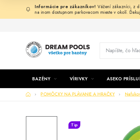
Prejsť
Vážení zákazníci, z 
na
na inom dostupnom parkovacom mieste v okolí. Ďaku
obsah
BAZÉNY
VÍRIVKY
ASEKO PRÍSL
Domov
POMÔCKY NA PLÁVANIE A HRAČKY
Nafukov
Tip