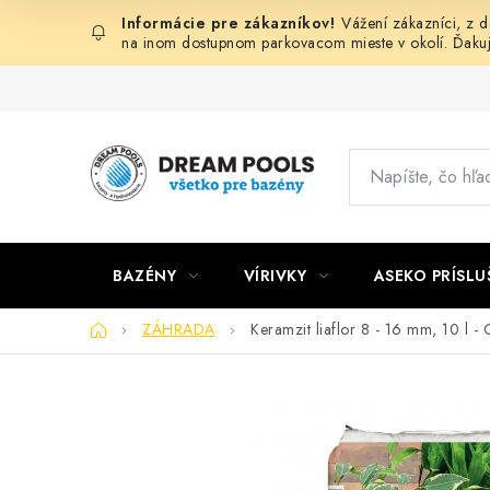
Prejsť
Vážení zákazníci, z 
na
na inom dostupnom parkovacom mieste v okolí. Ďaku
obsah
BAZÉNY
VÍRIVKY
ASEKO PRÍSL
Domov
ZÁHRADA
Keramzit liaflor 8 - 16 mm, 10 