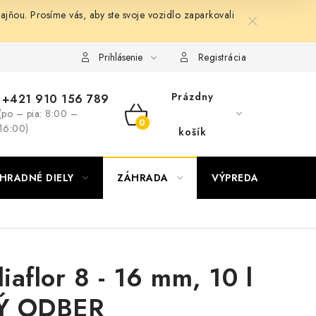
ňou. Prosíme vás, aby ste svoje vozidlo zaparkovali
Prihlásenie
Registrácia
Prázdny
+421 910 156 789
(po – pia: 8:00 –
NÁKUPNÝ
16:00)
košík
KOŠÍK
HRADNÉ DIELY
ZÁHRADA
VÝPREDAJ
KON
iaflor 8 - 16 mm, 10 l
Ý ODBER