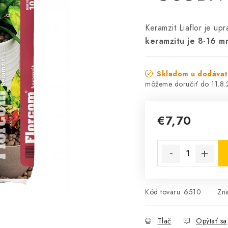
Keramzit Liaflor je up
keramzitu je 8-16 m
Skladom u dodáva
11.8
€7,70
Jednotková cena:
Kód tovaru:
6510
Zn
Tlač
Opýtať sa