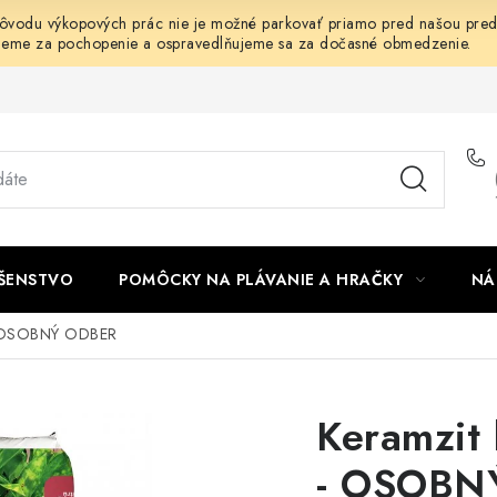
dôvodu výkopových prác nie je možné parkovať priamo pred našou predaj
jeme za pochopenie a ospravedlňujeme sa za dočasné obmedzenie.
UŠENSTVO
POMÔCKY NA PLÁVANIE A HRAČKY
NÁ
l - OSOBNÝ ODBER
Keramzit l
- OSOBN