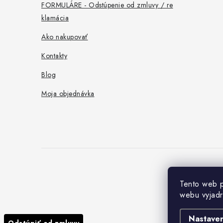
e
FORMULÁRE - Odstúpenie od zmluvy / re
klamácia
Ako nakupovať
Kontakty
Blog
Moja objednávka
Tento web p
webu vyjadr
Nastaven
Odstúpiť od zmluvy