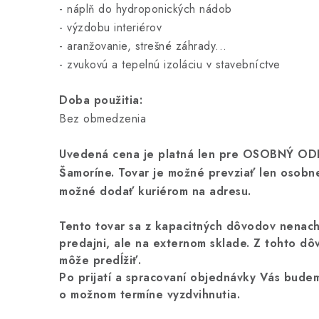
- náplň do hydroponických nádob
- výzdobu interiérov
- aranžovanie, strešné záhrady...
- zvukovú a tepelnú izoláciu v stavebníctve
Doba použitia:
Bez obmedzenia
Uvedená cena je platná len pre OSOBNÝ ODB
Šamoríne. Tovar je možné prevziať len osobne
možné dodať kuriérom na adresu.
Tento tovar sa z kapacitných dôvodov nenac
predajni, ale na externom sklade. Z tohto dô
môže predĺžiť.
Po prijatí a spracovaní objednávky Vás bude
o možnom termíne vyzdvihnutia.