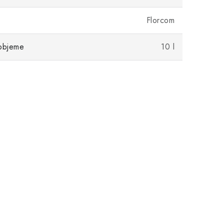
Florcom
 objeme
10 l