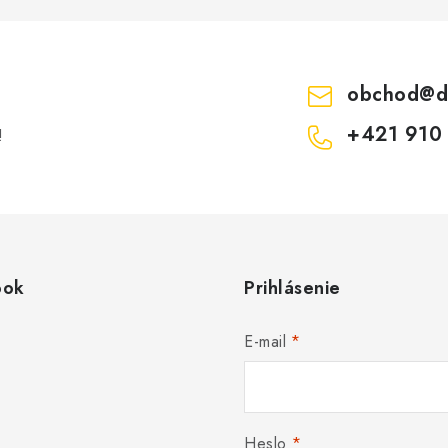
obchod
@
d
+421 910
!
ook
Prihlásenie
E-mail
Heslo