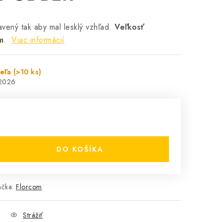
ravený tak aby mal lesklý vzhľad.
Veľkosť
m
.
Viac informácií
teľa
(>10 ks)
.2026
DO KOŠÍKA
ačka:
Florcom
Strážiť