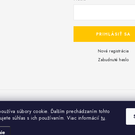
PRIHLÁSIŤ SA
Nová registrácia
Zabudnuté heslo
Copyright 2026
Dreampools.sk
. Všetky práva vyhradené.
oužíva súbory cookie. Ďalším prechádzaním tohto
Vytvoril Shoptet
ujete súhlas s ich používaním. Viac informácií
tu
.
ie