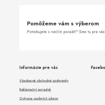
Pomôžeme vám s výberom
Potrebujete s niečím poradiť? Sme tu pre vás
Z
á
Informácie pre vás
Faceb
p
ä
Všeobecné obchodné podmienky
t
Reklamačný poriadok
i
Ochrana osobných údajov