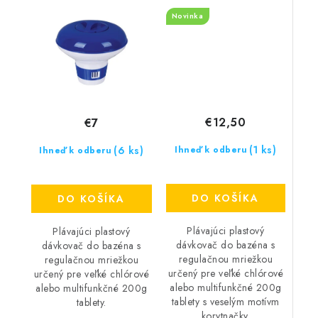
MAXI
"Korytnačka"
Novinka
€12,50
€7
(1 ks)
(6 ks)
Ihneď k odberu
Ihneď k odberu
DO KOŠÍKA
DO KOŠÍKA
Plávajúci plastový
Plávajúci plastový
dávkovač do bazéna s
dávkovač do bazéna s
regulačnou mriežkou
regulačnou mriežkou
určený pre veľké chlórové
určený pre veľké chlórové
alebo multifunkčné 200g
alebo multifunkčné 200g
tablety s veselým motívm
tablety.
korytnačky.