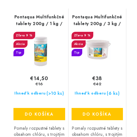
Pontaqua Multifunkčné
Pontaqua Multifunkčné
tablety 200g / 1 kg /
tablety 200g / 3 kg /
9 %
9 %
Akcia
Akcia
Tip
Tip
€14,50
€38
€16
€42
(>10 ks)
(6 ks)
Ihneď k odberu
Ihneď k odberu
DO KOŠÍKA
DO KOŠÍKA
Pomaly rozpustné tablety s
Pomaly rozpustné tablety s
obsahom chlóru, s trojitým
obsahom chlóru, s trojitým