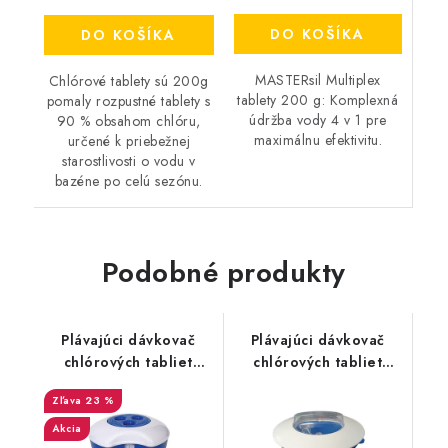
DO KOŠÍKA
DO KOŠÍKA
MASTERsil Multiplex
Chlórové tablety sú 200g
tablety 200 g: Komplexná
pomaly rozpustné tablety s
údržba vody 4 v 1 pre
90 % obsahom chlóru,
maximálnu efektivitu.
určené k priebežnej
starostlivosti o vodu v
bazéne po celú sezónu.
Podobné produkty
Plávajúci dávkovač
Plávajúci dávkovač
chlórových tabliet
chlórových tabliet
veľký s teplomerom
Ocean
23 %
Akcia