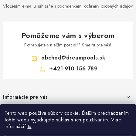
Vložením e-mailu súhlasíte s
podmienkami ochrany osobných údajov
Pomôžeme vám s výberom
Potrebujete s niečím poradiť? Sme tu pre vás!
obchod
@
dreampools.sk
+421 910 156 789
Z
á
Informácie pre vás
p
ä
Všeobecné obchodné podmienky
Facebook
Tento web používa súbory cookie. Ďalším prechádzaním
t
tohto webu vyjadrujete súhlas s ich používaním. Viac
Reklamačný poriadok
i
informácií
tu
.
Prihlásenie
e
Ochrana osobných údajov