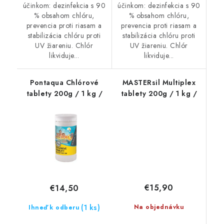
účinkom: dezinfekcia s 90
účinkom: dezinfekcia s 90
% obsahom chlóru,
% obsahom chlóru,
prevencia proti riasam a
prevencia proti riasam a
stabilizácia chlóru proti
stabilizácia chlóru proti
UV žiareniu. Chlór
UV žiareniu. Chlór
likviduje...
likviduje...
Pontaqua Chlórové
MASTERsil Multiplex
tablety 200g / 1 kg /
tablety 200g / 1 kg /
€15,90
€14,50
(1 ks)
Na objednávku
Ihneď k odberu