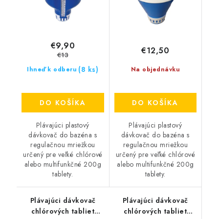
€9,90
€12,50
€13
(8 ks)
Ihneď k odberu
Na objednávku
DO KOŠÍKA
DO KOŠÍKA
Plávajúci plastový
Plávajúci plastový
dávkovač do bazéna s
dávkovač do bazéna s
regulačnou mriežkou
regulačnou mriežkou
určený pre veľké chlórové
určený pre veľké chlórové
alebo multifunkčné 200g
alebo multifunkčné 200g
tablety.
tablety.
Plávajúci dávkovač
Plávajúci dávkovač
chlórových tabliet
chlórových tabliet