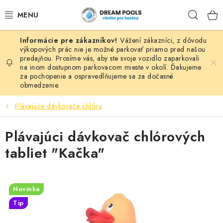
Prejsť
Hľad
na
obsah
Vážení zákazníci, z dôvodu
BAZÉNY
výkopových prác nie je možné parkovať priamo pred našou
predajňou. Prosíme vás, aby ste svoje vozidlo zaparkovali
na inom dostupnom parkovacom mieste v okolí. Ďakujeme
VÍRIVKY
za pochopenie a ospravedlňujeme sa za dočasné
obmedzenie.
ASEKO PRÍSLUŠENSTVO
Plávajúce dávkovače chlóru
POMÔCKY NA PLÁVANIE A HRAČKY
Plávajúci dávkovač chlórových
NÁHRADNÉ DIELY
tabliet "Kačka"
ZÁHRADA
Novinka
VÝPREDAJ
Tip