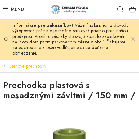
Prejsť
Hľad
na
obsah
Vážení zákazníci, z dôvodu
BAZÉNY
výkopových prác nie je možné parkovať priamo pred našou
predajňou. Prosíme vás, aby ste svoje vozidlo zaparkovali
na inom dostupnom parkovacom mieste v okolí. Ďakujeme
VÍRIVKY
za pochopenie a ospravedlňujeme sa za dočasné
obmedzenie.
ASEKO PRÍSLUŠENSTVO
Stenové prechodky
POMÔCKY NA PLÁVANIE A HRAČKY
Prechodka plastová s
NÁHRADNÉ DIELY
mosadznými závitmi / 150 mm /
ZÁHRADA
VÝPREDAJ