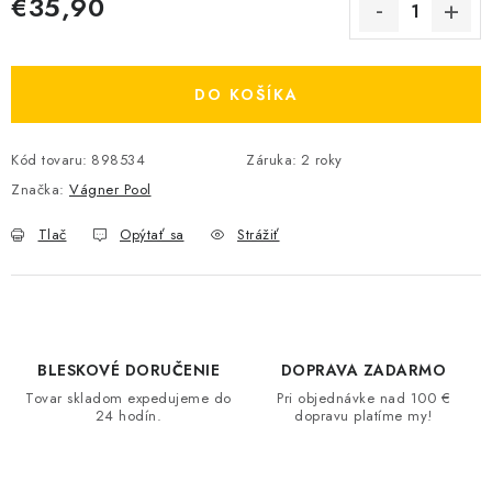
€35,90
Jednotková cena:
DO KOŠÍKA
Kód tovaru:
898534
Záruka
:
2 roky
Značka:
Vágner Pool
Tlač
Opýtať sa
Strážiť
BLESKOVÉ DORUČENIE
DOPRAVA ZADARMO
Tovar skladom expedujeme do
Pri objednávke nad 100 €
24 hodín.
dopravu platíme my!