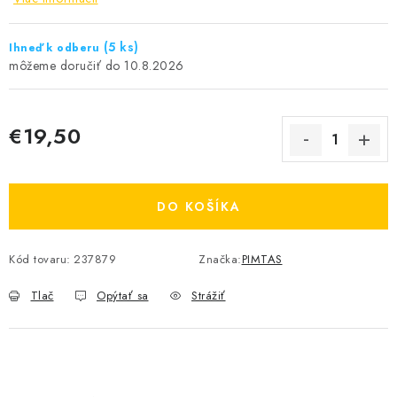
(5 ks)
Ihneď k odberu
10.8.2026
€19,50
Jednotková cena:
DO KOŠÍKA
Kód tovaru:
237879
Značka:
PIMTAS
Tlač
Opýtať sa
Strážiť