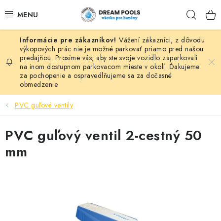
Prejsť
Hľad
na
obsah
Vážení zákazníci, z dôvodu
BAZÉNY
výkopových prác nie je možné parkovať priamo pred našou
predajňou. Prosíme vás, aby ste svoje vozidlo zaparkovali
na inom dostupnom parkovacom mieste v okolí. Ďakujeme
VÍRIVKY
za pochopenie a ospravedlňujeme sa za dočasné
obmedzenie.
ASEKO PRÍSLUŠENSTVO
PVC guľové ventily
POMÔCKY NA PLÁVANIE A HRAČKY
PVC guľový ventil 2-cestný 50
NÁHRADNÉ DIELY
mm
ZÁHRADA
VÝPREDAJ