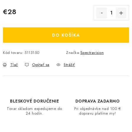
€28
Jednotková cena:
DO KOŠÍKA
Kód tovaru:
5113150
Značka:
Spectravision
Tlač
Opýtať sa
Strážiť
BLESKOVÉ DORUČENIE
DOPRAVA ZADARMO
Tovar skladom expedujeme do
Pri objednávke nad 100 €
24 hodín.
dopravu platíme my!