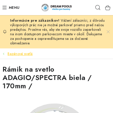
Prejsť
Hľad
na
obsah
Vážení zákazníci, z dôvodu
BAZÉNY
výkopových prác nie je možné parkovať priamo pred našou
predajňou. Prosíme vás, aby ste svoje vozidlo zaparkovali
na inom dostupnom parkovacom mieste v okolí. Ďakujeme
VÍRIVKY
za pochopenie a ospravedlňujeme sa za dočasné
obmedzenie.
ASEKO PRÍSLUŠENSTVO
Bazénové svetlá
POMÔCKY NA PLÁVANIE A HRAČKY
Rámik na svetlo
NÁHRADNÉ DIELY
ADAGIO/SPECTRA biela /
170mm /
ZÁHRADA
VÝPREDAJ