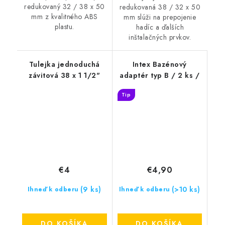
redukovaný 32 / 38 x 50
redukovaná 38 / 32 x 50
mm z kvalitného ABS
mm slúži na prepojenie
plastu.
hadíc a ďalších
inštalačných prvkov.
Tulejka jednoduchá
Intex Bazénový
závitová 38 x 1 1/2"
adaptér typ B / 2 ks /
Tip
€4
€4,90
(9 ks)
(>10 ks)
Ihneď k odberu
Ihneď k odberu
DO KOŠÍKA
DO KOŠÍKA