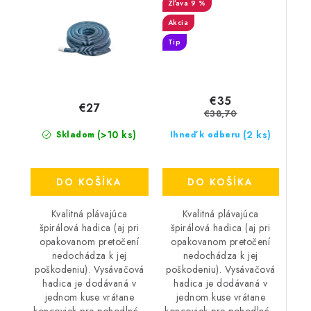
9 %
Akcia
Tip
€35
€27
€38,70
(2 ks)
(>10 ks)
Ihneď k odberu
Skladom
DO KOŠÍKA
DO KOŠÍKA
Kvalitná plávajúca
Kvalitná plávajúca
špirálová hadica (aj pri
špirálová hadica (aj pri
opakovanom pretočení
opakovanom pretočení
nedochádza k jej
nedochádza k jej
poškodeniu). Vysávačová
poškodeniu). Vysávačová
hadica je dodávaná v
hadica je dodávaná v
jednom kuse vrátane
jednom kuse vrátane
koncoviek pre pohodlné...