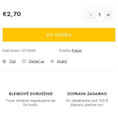
€2,70
Jednotková cena:
DO KOŠÍKA
Kód tovaru:
5114369
Značka:
Praher
Tlač
Opýtať sa
Strážiť
BLESKOVÉ DORUČENIE
DOPRAVA ZADARMO
Tovar skladom expedujeme do
Pri objednávke nad 100 €
24 hodín.
dopravu platíme my!