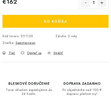
€162
Jednotková cena:
DO KOŠÍKA
Kód tovaru:
5111129
Záruka
:
2 roky
Značka:
Spectravision
Tlač
Opýtať sa
Strážiť
BLESKOVÉ DORUČENIE
DOPRAVA ZADARMO
Tovar skladom expedujeme do
Pri objednávke nad 100 €
24 hodín.
dopravu platíme my!