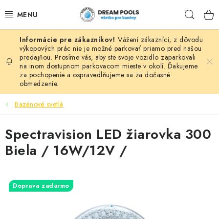
Prejsť
Hľad
na
obsah
Vážení zákazníci, z dôvodu
BAZÉNY
výkopových prác nie je možné parkovať priamo pred našou
predajňou. Prosíme vás, aby ste svoje vozidlo zaparkovali
na inom dostupnom parkovacom mieste v okolí. Ďakujeme
VÍRIVKY
za pochopenie a ospravedlňujeme sa za dočasné
obmedzenie.
ASEKO PRÍSLUŠENSTVO
Bazénové svetlá
POMÔCKY NA PLÁVANIE A HRAČKY
Spectravision LED žiarovka 300
NÁHRADNÉ DIELY
Biela / 16W/12V /
ZÁHRADA
Doprava zadarmo
VÝPREDAJ