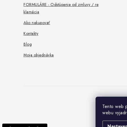
e
FORMULÁRE - Odstúpenie od zmluvy / re
klamácia
Ako nakupovať
Kontakty
Blog
Moja objednávka
Tento web p
webu vyjadr
Nastaven