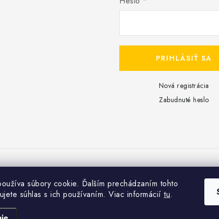
Heslo
PRIHLÁSIŤ SA
Nová registrácia
Zabudnuté heslo
Copyright 2026
Dreampools.sk
. Všetky práva vyhradené.
oužíva súbory cookie. Ďalším prechádzaním tohto
Vytvoril Shoptet
ujete súhlas s ich používaním. Viac informácií
tu
.
ie