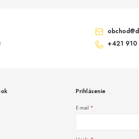
obchod
@
d
+421 910
!
ook
Prihlásenie
E-mail