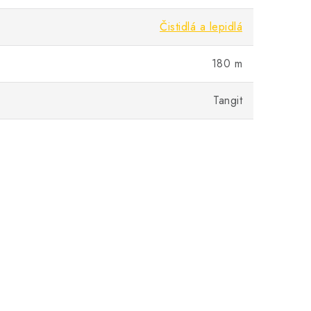
Čistidlá a lepidlá
180 m
Tangit