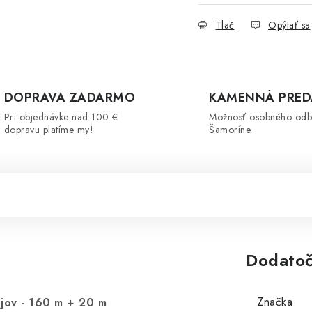
Tlač
Opýtať sa
DOPRAVA ZADARMO
KAMENNÁ PRED
Pri objednávke nad 100 €
Možnosť osobného odb
dopravu platíme my!
Šamoríne.
Dodatoč
Značka
ojov - 160 m + 20 m