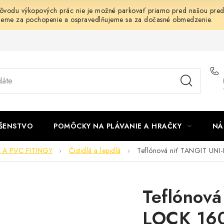
dôvodu výkopových prác nie je možné parkovať priamo pred našou predaj
jeme za pochopenie a ospravedlňujeme sa za dočasné obmedzenie.
UŠENSTVO
POMÔCKY NA PLÁVANIE A HRAČKY
NÁ
 A PVC FITINGY
Čistidlá a lepidlá
Teflónová niť TANGIT UN
Teflónová
LOCK 16