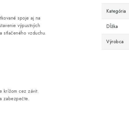
Kategória
utkované spoje aj na
stavenie výpustných
Dĺžka
 a stlačeného vzduchu.
Výrobca
te krížom cez závit.
 a zabezpečte.