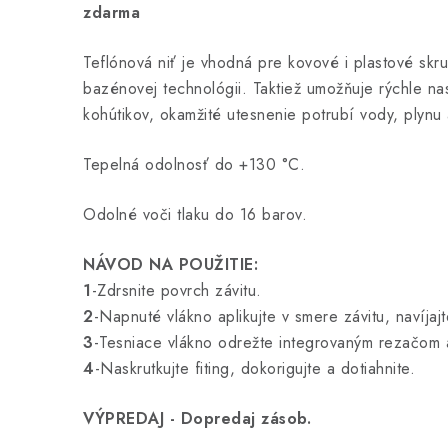
zdarma
Teflónová niť je vhodná pre kovové i plastové skr
bazénovej technológii. Taktiež umožňuje rýchle na
kohútikov, okamžité utesnenie potrubí vody, plynu
Tepelná odolnosť do +130 °C.
Odolné voči tlaku do 16 barov.
NÁVOD NA POUŽITIE:
1
-Zdrsnite povrch závitu.
2
-Napnuté vlákno aplikujte v smere závitu, navíjaj
3
-Tesniace vlákno odrežte integrovaným rezačom
4
-Naskrutkujte fiting, dokorigujte a dotiahnite.
VÝPREDAJ - Dopredaj zásob.