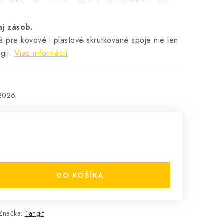
j zásob.
á pre kovové i plastové skrutkované spoje nie len
gii.
Viac informácií
.2026
DO KOŠÍKA
Značka:
Tangit