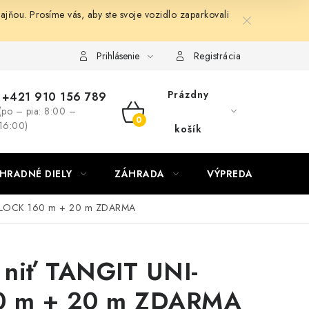
ňou. Prosíme vás, aby ste svoje vozidlo zaparkovali
Prihlásenie
Registrácia
Prázdny
+421 910 156 789
(po – pia: 8:00 –
NÁKUPNÝ
16:00)
košík
KOŠÍK
HRADNÉ DIELY
ZÁHRADA
VÝPREDAJ
KON
I-LOCK 160 m + 20 m ZDARMA
 niť TANGIT UNI-
0 m + 20 m ZDARMA