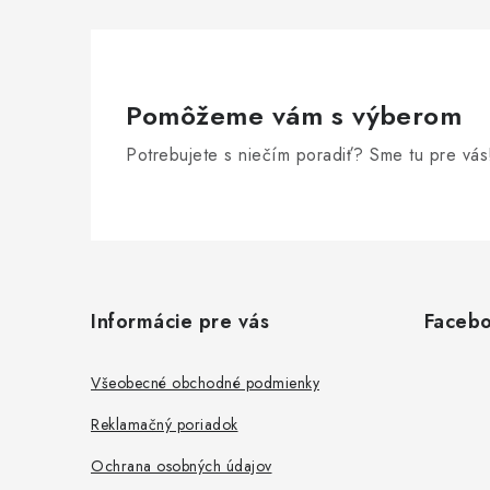
Pomôžeme vám s výberom
Potrebujete s niečím poradiť? Sme tu pre vás
Z
á
Informácie pre vás
Faceb
p
ä
Všeobecné obchodné podmienky
t
Reklamačný poriadok
i
Ochrana osobných údajov