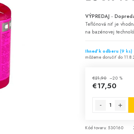
VÝPREDAJ - Dopreda
Teflónová niť je vhodn
na bazénovej technoló
Ihneď k odberu
(9 ks)
11.8
€21,90
–20 %
€17,50
Jednotková cena:
Kód tovaru:
530160