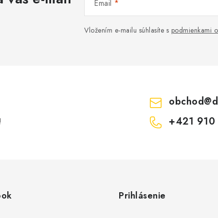
Email
Vložením e-mailu súhlasíte s
podmienkami o
obchod
@
d
+421 910
!
ook
Prihlásenie