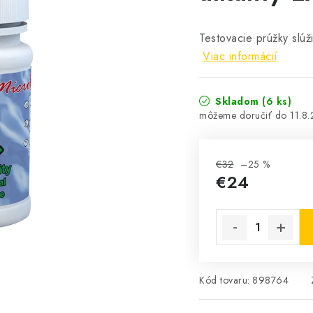
Testovacie prúžky slúž
Viac informácií
Skladom
(6 ks)
11.8
€32
–25 %
€24
Jednotková cena:
Kód tovaru:
898764