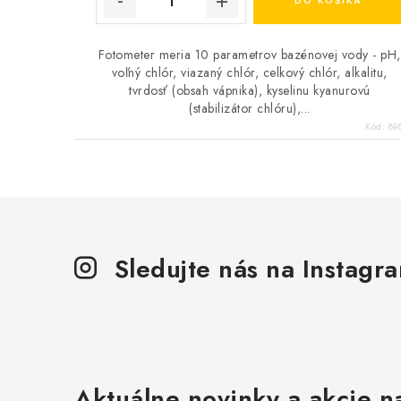
DO KOŠÍKA
Fotometer meria 10 parametrov bazénovej vody - pH,
voľný chlór, viazaný chlór, celkový chlór, alkalitu,
tvrdosť (obsah vápnika), kyselinu kyanurovú
(stabilizátor chlóru),...
Kód:
89
Sledujte nás na Instagr
Aktuálne novinky a akcie na