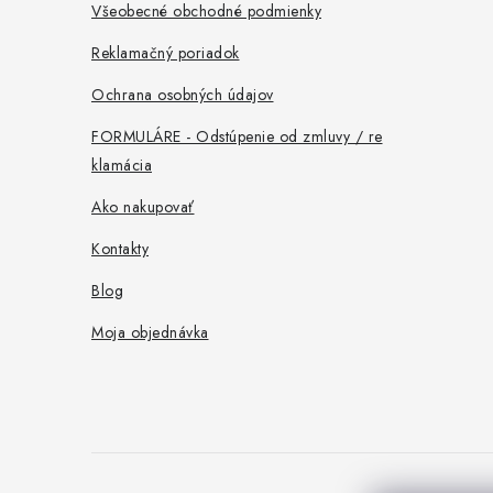
ä
Všeobecné obchodné podmienky
t
Reklamačný poriadok
i
Ochrana osobných údajov
e
FORMULÁRE - Odstúpenie od zmluvy / re
klamácia
Ako nakupovať
Kontakty
Blog
Moja objednávka