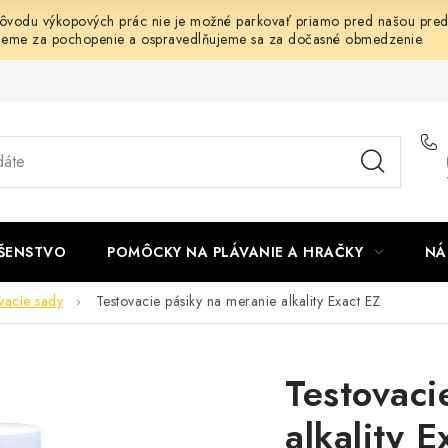
dôvodu výkopových prác nie je možné parkovať priamo pred našou predaj
jeme za pochopenie a ospravedlňujeme sa za dočasné obmedzenie.
UŠENSTVO
POMÔCKY NA PLÁVANIE A HRAČKY
NÁ
ovacie sady
Testovacie pásiky na meranie alkality Exact EZ
Testovaci
alkality E