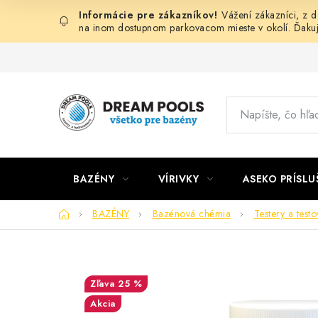
Prejsť
Vážení zákazníci, z 
na
na inom dostupnom parkovacom mieste v okolí. Ďaku
obsah
BAZÉNY
VÍRIVKY
ASEKO PRÍSL
Domov
BAZÉNY
Bazénová chémia
Testery a test
25 %
Akcia