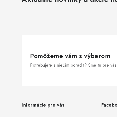
Pomôžeme vám s výberom
Potrebujete s niečím poradiť? Sme tu pre vás
Z
á
Informácie pre vás
Faceb
p