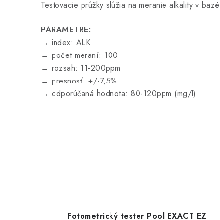
Testovacie prúžky slúžia na meranie alkality v baz
PARAMETRE:
→ index: ALK
→ počet meraní: 100
→ rozsah: 11-200ppm
→ presnosť: +/-7,5%
→ odporúčaná hodnota: 80-120ppm (mg/l)
Fotometrický tester Pool EXACT EZ