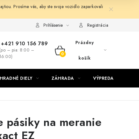
ňou. Prosíme vás, aby ste svoje vozidlo zaparkovali
Prihlásenie
Registrácia
Prázdny
+421 910 156 789
(po – pia: 8:00 –
NÁKUPNÝ
16:00)
košík
KOŠÍK
HRADNÉ DIELY
ZÁHRADA
VÝPREDAJ
KON
e pásiky na meranie
xact EZ