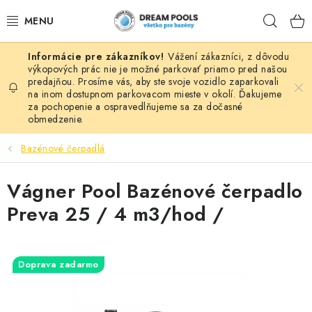
Prejsť
Hľad
na
obsah
Vážení zákazníci, z dôvodu
BAZÉNY
výkopových prác nie je možné parkovať priamo pred našou
predajňou. Prosíme vás, aby ste svoje vozidlo zaparkovali
na inom dostupnom parkovacom mieste v okolí. Ďakujeme
VÍRIVKY
za pochopenie a ospravedlňujeme sa za dočasné
obmedzenie.
ASEKO PRÍSLUŠENSTVO
Bazénové čerpadlá
POMÔCKY NA PLÁVANIE A HRAČKY
Vágner Pool Bazénové čerpadlo
NÁHRADNÉ DIELY
Preva 25 / 4 m3/hod /
ZÁHRADA
Doprava zadarmo
VÝPREDAJ