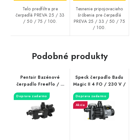
Telo predfiltra pre
Tesnenie pripojovacieho
čerpadlá PREVA 25 / 33
šróbenia pre čerpadlá
/ 50 / 75 / 100.
PREVA 25 / 33 / 50 / 75
/ 100.
Podobné produkty
Pentair Bazénové
Speck čerpadlo Badu
čerpadlo FreeFlo / 4
Magic II 4 FO / 230 V /
m3/hod /
Doprava zadarmo
Doprava zadarmo
Akcia