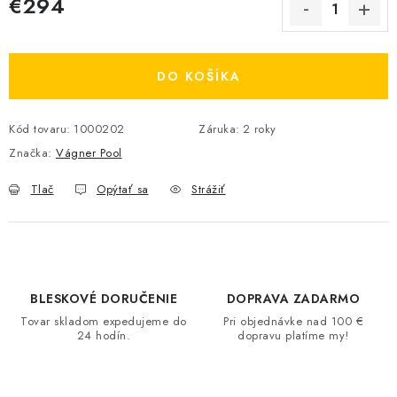
€294
Jednotková cena:
DO KOŠÍKA
Kód tovaru:
1000202
Záruka
:
2 roky
Značka:
Vágner Pool
Tlač
Opýtať sa
Strážiť
BLESKOVÉ DORUČENIE
DOPRAVA ZADARMO
Tovar skladom expedujeme do
Pri objednávke nad 100 €
24 hodín.
dopravu platíme my!