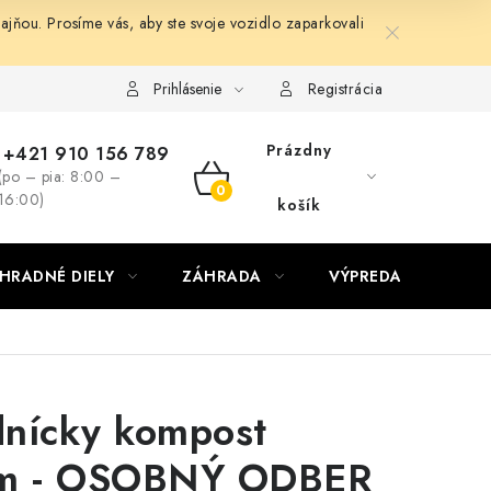
ňou. Prosíme vás, aby ste svoje vozidlo zaparkovali
Prihlásenie
Registrácia
Prázdny
+421 910 156 789
(po – pia: 8:00 –
NÁKUPNÝ
16:00)
košík
KOŠÍK
HRADNÉ DIELY
ZÁHRADA
VÝPREDAJ
KON
nícky kompost
om - OSOBNÝ ODBER