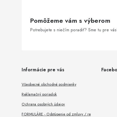
Pomôžeme vám s výberom
Potrebujete s niečím poradiť? Sme tu pre vás
Z
á
Informácie pre vás
Faceb
p
ä
Všeobecné obchodné podmienky
t
Reklamačný poriadok
i
Ochrana osobných údajov
e
FORMULÁRE - Odstúpenie od zmluvy / re