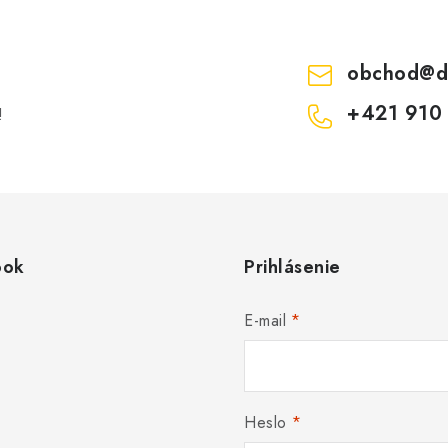
obchod
@
d
+421 910
!
ook
Prihlásenie
E-mail
Heslo