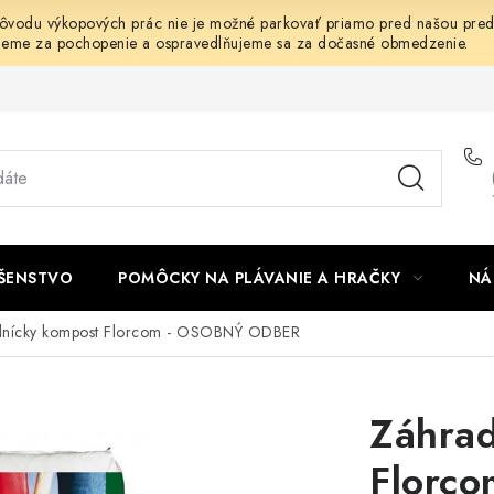
dôvodu výkopových prác nie je možné parkovať priamo pred našou predaj
jeme za pochopenie a ospravedlňujeme sa za dočasné obmedzenie.
UŠENSTVO
POMÔCKY NA PLÁVANIE A HRAČKY
NÁ
dnícky kompost Florcom - OSOBNÝ ODBER
Záhrad
Florc