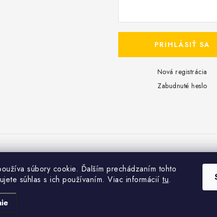
PRIHLÁSIŤ SA
Nová registrácia
Zabudnuté heslo
Copyright 2026
Dreampools.sk
. Všetky práva vyhradené.
oužíva súbory cookie. Ďalším prechádzaním tohto
Vytvoril Shoptet
ujete súhlas s ich používaním. Viac informácií
tu
.
ie