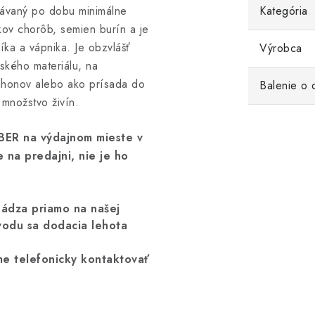
pávaný po dobu minimálne
Kategória
kov chorôb, semien burín a je
ka a vápnika. Je obzvlášť
Výrobca
ského materiálu, na
záhonov alebo ako prísada do
Balenie o
 množstvo živín.
ER na výdajnom mieste v
 na predajni, nie je ho
hádza priamo na našej
vodu sa dodacia lehota
me telefonicky kontaktovať