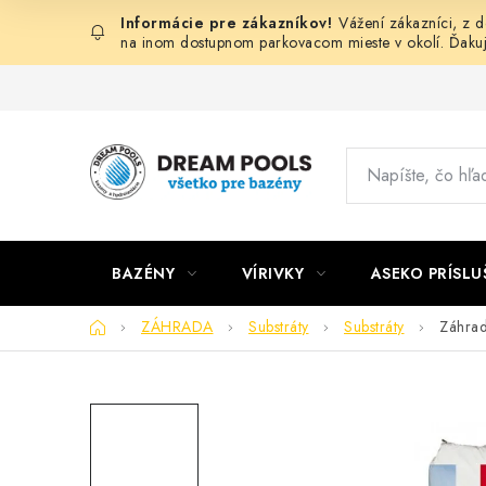
Prejsť
Vážení zákazníci, z 
na
na inom dostupnom parkovacom mieste v okolí. Ďaku
obsah
BAZÉNY
VÍRIVKY
ASEKO PRÍSL
Domov
ZÁHRADA
Substráty
Substráty
Záhra