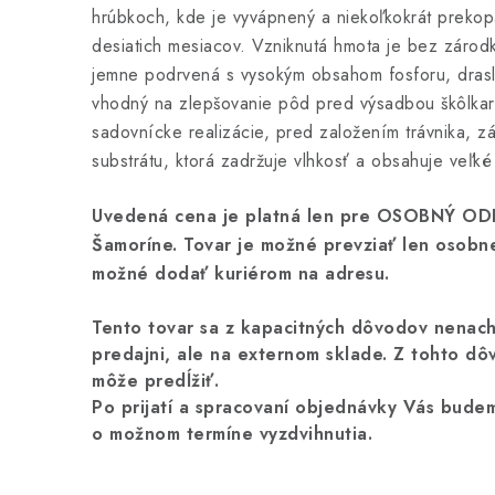
hrúbkoch, kde je vyvápnený a niekoľkokrát preko
desiatich mesiacov. Vzniknutá hmota je bez zárod
jemne podrvená s vysokým obsahom fosforu, draslí
vhodný na zlepšovanie pôd pred výsadbou škôlkar
sadovnícke realizácie, pred založením trávnika, 
substrátu, ktorá zadržuje vlhkosť a obsahuje veľké
Uvedená cena je platná len pre OSOBNÝ ODB
Šamoríne. Tovar je možné prevziať len osobne
možné dodať kuriérom na adresu.
Tento tovar sa z kapacitných dôvodov nenac
predajni, ale na externom sklade. Z tohto dô
môže predĺžiť.
Po prijatí a spracovaní objednávky Vás bude
o možnom termíne vyzdvihnutia.