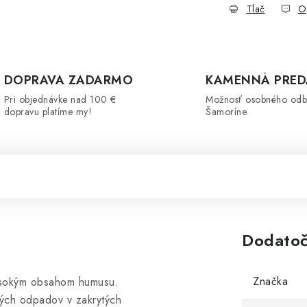
Tlač
O
DOPRAVA ZADARMO
KAMENNÁ PRED
Pri objednávke nad 100 €
Možnosť osobného odb
dopravu platíme my!
Šamoríne.
Dodatoč
Značka
ysokým obsahom humusu.
ných odpadov v zakrytých