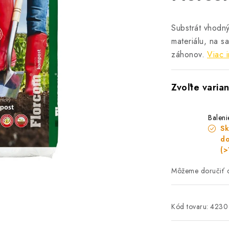
Substrát vhodn
materiálu, na s
záhonov.
Viac i
Baleni
Sk
do
(>
Kód tovaru:
4230