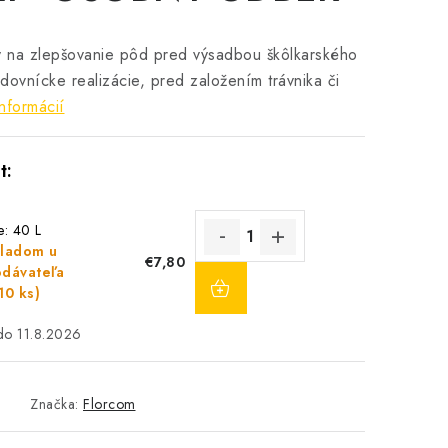
ý na zlepšovanie pôd pred výsadbou škôlkarského
adovnícke realizácie, pred založením trávnika či
nformácií
e: 40 L
ladom u
€7,80
DO
dávateľa
KOŠÍKA
10 ks)
11.8.2026
Značka:
Florcom