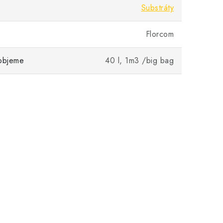
Substráty
Florcom
 objeme
40 l, 1m3 /big bag