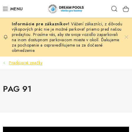
Prejsť
Hľad
na
obsah
Vážení zákazníci, z dôvodu
BAZÉNY
výkopových prác nie je možné parkovať priamo pred našou
predajňou. Prosíme vás, aby ste svoje vozidlo zaparkovali
na inom dostupnom parkovacom mieste v okolí. Ďakujeme
VÍRIVKY
za pochopenie a ospravedlňujeme sa za dočasné
obmedzenie.
ASEKO PRÍSLUŠENSTVO
Predávané značky
POMÔCKY NA PLÁVANIE A HRAČKY
PAG 91
NÁHRADNÉ DIELY
ZÁHRADA
VÝPREDAJ