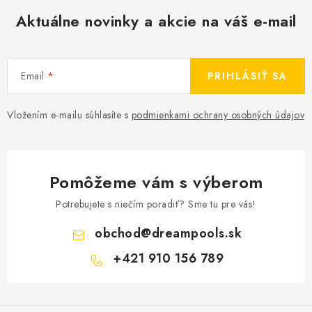
p
Aktuálne novinky a akcie na váš e-mail
r
v
k
Email
PRIHLÁSIŤ SA
y
v
Vložením e-mailu súhlasíte s
podmienkami ochrany osobných údajov
ý
p
i
s
Pomôžeme vám s výberom
u
Potrebujete s niečím poradiť? Sme tu pre vás!
obchod
@
dreampools.sk
+421 910 156 789
Z
á