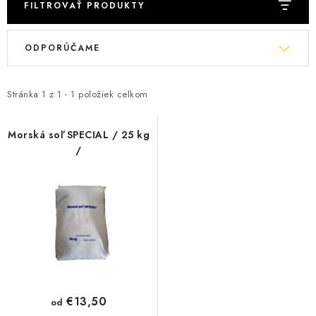
KONTAKTY
FILTROVAŤ PRODUKTY
V
R
ODPORÚČAME
ý
a
p
d
i
e
Stránka
1
z
1
-
1
položiek celkom
s
n
p
i
Morská soľ SPECIAL / 25 kg
/
r
e
o
p
d
r
u
o
k
d
t
u
o
k
v
t
€13,50
od
o