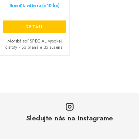
(>10 ks)
v
Ihneď k odberu
DETAIL
Morská soľ SPECIAL vysokej
čistoty - 3x praná a 3x sušená.
O
v
l
á
d
a
Sledujte nás na Instagrame
c
i
e