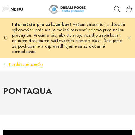
Prejsť
Hľad
na
obsah
Vážení zákazníci, z dôvodu
BAZÉNY
výkopových prác nie je možné parkovať priamo pred našou
predajňou. Prosíme vás, aby ste svoje vozidlo zaparkovali
na inom dostupnom parkovacom mieste v okolí. Ďakujeme
VÍRIVKY
za pochopenie a ospravedlňujeme sa za dočasné
obmedzenie.
ASEKO PRÍSLUŠENSTVO
Predávané značky
POMÔCKY NA PLÁVANIE A HRAČKY
PONTAQUA
NÁHRADNÉ DIELY
ZÁHRADA
VÝPREDAJ