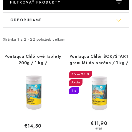
KONTAKTY
FILTROVAŤ PRODUKTY
V
R
ODPORÚČAME
ý
a
p
d
i
e
Stránka
1
z
2
-
22
položiek celkom
s
n
p
i
Pontaqua Chlórové tablety
Pontaqua Chlór ŠOK/ŠTART
200g / 1 kg /
granulát do bazéna / 1 kg /
r
e
o
p
20 %
d
r
Akcia
u
o
Tip
k
d
t
u
o
k
v
t
€11,90
€14,50
€15
o