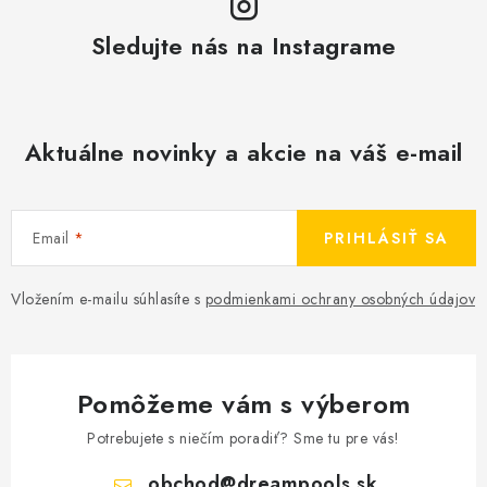
v
r
a
Sledujte nás na Instagrame
v
n
k
i
y
e
v
Aktuálne novinky a akcie na váš e-mail
ý
p
i
Email
PRIHLÁSIŤ SA
s
u
Vložením e-mailu súhlasíte s
podmienkami ochrany osobných údajov
Pomôžeme vám s výberom
Potrebujete s niečím poradiť? Sme tu pre vás!
obchod
@
dreampools.sk