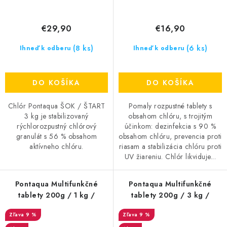
€29,90
€16,90
(8 ks)
(6 ks)
Ihneď k odberu
Ihneď k odberu
DO KOŠÍKA
DO KOŠÍKA
Chlór Pontaqua ŠOK / ŠTART
Pomaly rozpustné tablety s
3 kg je stabilizovaný
obsahom chlóru, s trojitým
rýchlorozpustný chlórový
účinkom: dezinfekcia s 90 %
granulát s 56 % obsahom
obsahom chlóru, prevencia proti
aktívneho chlóru.
riasam a stabilizácia chlóru proti
UV žiareniu. Chlór likviduje...
Pontaqua Multifunkčné
Pontaqua Multifunkčné
tablety 200g / 1 kg /
tablety 200g / 3 kg /
9 %
9 %