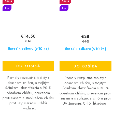
Akcia
Akcia
Tip
Tip
€14,50
€38
€16
€42
(>10 ks)
(>10 ks)
Ihneď k odberu
Ihneď k odberu
DO KOŠÍKA
DO KOŠÍKA
Pomaly rozpustné tablety s
Pomaly rozpustné tablety s
obsahom chlóru, s trojitým
obsahom chlóru, s trojitým
účinkom: dezinfekcia s 90 %
účinkom: dezinfekcia s 90 %
obsahom chlóru, prevencia
obsahom chlóru, prevencia proti
proti riasam a stabilizácia chlóru
riasam a stabilizácia chlóru proti
proti UV žiareniu. Chlór
UV žiareniu. Chlór likviduje...
likviduje...