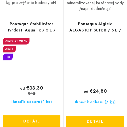
kg pre zvýšenie hodnoty pH.
mineralizovanej bazénovej vody
/napr. studničnej/.
Pontaqua Stabilizátor
Pontaqua Algicid
tvrdosti AquaFix / 5 L /
ALGASTOP SUPER / 5 L /
až 20 %
Akcia
Tip
€33,30
od
€24,80
od
€42
(1 ks)
(7 ks)
Ihneď k odberu
Ihneď k odberu
DETAIL
DETAIL