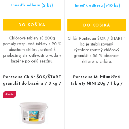
(2 ks)
v
(>10 ks)
Ihneď k odberu
Ihneď k odberu
DO KOŠÍKA
DO KOŠÍKA
Chlórové tablety sú 200g
Chlór Pontaqua ŠOK / ŠTART 1
pomaly rozpustné tablety s 90 %
kg je stabilizovaný
obsahom chlóru, určené k
rýchlorozpustný chlórový
priebežnej starostlivosti o vodu v
granulát s 56 % obsahom
bazéne po celú sezónu.
aktívneho chlóru.
Pontaqua Chlór ŠOK/ŠTART
Pontaqua Multifunkčné
granulát do bazéna / 3 kg /
tablety MINI 20g / 1 kg /
Akcia