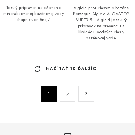
Tekutý prípravok na ošetrenie
Algicíd proti riasam v bazéne
mineralizovanej bazénovej vody
Pontaqua Algicid ALGASTOP
/napr. studničnej/.
SUPER 5L. Algicid je tekutý
prípravok na prevenciu a
likvidáciu vodných rias v
bazénovej vode.
O
NAČÍTAŤ 10 ĎALŠÍCH
v
l
á
S
d
1
2
t
a
r
c
á
n
i
k
e
o
p