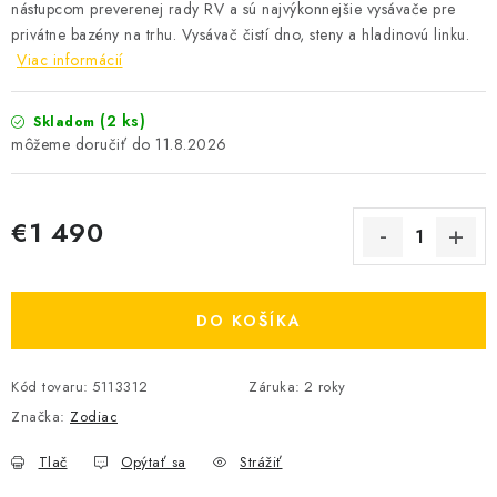
nástupcom preverenej rady RV a sú najvýkonnejšie vysávače pre
privátne bazény na trhu. Vysávač čistí dno, steny a hladinovú linku.
Viac informácií
(2 ks)
Skladom
11.8.2026
€1 490
Jednotková cena:
DO KOŠÍKA
Kód tovaru:
5113312
Záruka
:
2 roky
Značka:
Zodiac
Tlač
Opýtať sa
Strážiť