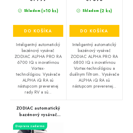
(>10 ks)
(2 ks)
Skladom
Skladom
DO KOŠÍKA
DO KOŠÍKA
Inteligentný automatický
Inteligentný automatický
bazénový vysávač
bazénový vysávač
ZODIAC ALPHA PRO RA
ZODIAC ALPHA PRO RA
6700 IQ s inovatívnou
6800 IQ s inovatívnou
Vortex-
Vortex-technológiou a
technológiou. Vysávače
duálnym filtrom.. Vysávače
ALPHA iQ RA sú
ALPHA iQ RA sú
nástupcom preverenej
nástupcom preverenej...
rady RV a sú...
ZODIAC automatický
bazénový vysávač
VOYAGER RE 4600 IQ
Doprava zadarmo
/ na dno, steny a linku