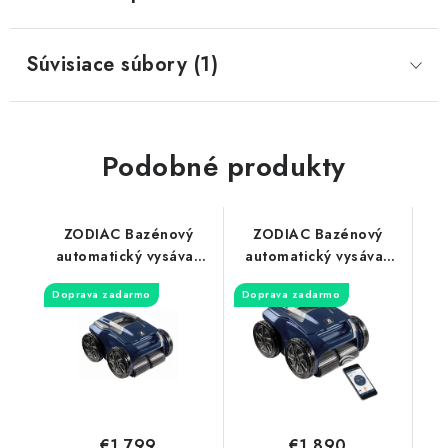
Súvisiace súbory (1)
Podobné produkty
ZODIAC Bazénový
ZODIAC Bazénový
automatický vysávač
automatický vysávač
VORTEX RA 6700 IQ
VORTEX RA 6800 IQ /
Doprava zadarmo
Doprava zadarmo
Alpha
na dno, steny a linku /
€1 799
€1 890