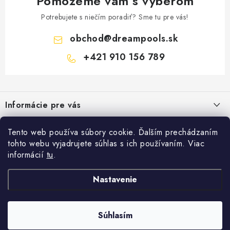
Pomôžeme vám s výberom
Potrebujete s niečím poradiť? Sme tu pre vás!
obchod
@
dreampools.sk
+421 910 156 789
Z
á
Informácie pre vás
p
ä
Všeobecné obchodné podmienky
Facebook
Tento web používa súbory cookie. Ďalším prechádzaním
t
tohto webu vyjadrujete súhlas s ich používaním. Viac
Reklamačný poriadok
i
informácií
tu
.
Prihlásenie
e
Ochrana osobných údajov
E-mail
Nastavenie
FORMULÁRE - Odstúpenie od zmluvy / reklamácia
Copyright 2026
Dreampools.sk
. Všetky práva vyhradené.
Vytvoril Shoptet
Ako nakupovať
Súhlasím
Kontakty
Heslo