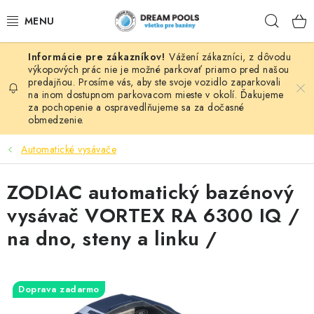
Prejsť
Hľad
na
obsah
Vážení zákazníci, z dôvodu
BAZÉNY
výkopových prác nie je možné parkovať priamo pred našou
predajňou. Prosíme vás, aby ste svoje vozidlo zaparkovali
na inom dostupnom parkovacom mieste v okolí. Ďakujeme
VÍRIVKY
za pochopenie a ospravedlňujeme sa za dočasné
obmedzenie.
ASEKO PRÍSLUŠENSTVO
Automatické vysávače
POMÔCKY NA PLÁVANIE A HRAČKY
ZODIAC automatický bazénový
NÁHRADNÉ DIELY
vysávač VORTEX RA 6300 IQ /
na dno, steny a linku /
ZÁHRADA
VÝPREDAJ
Doprava zadarmo