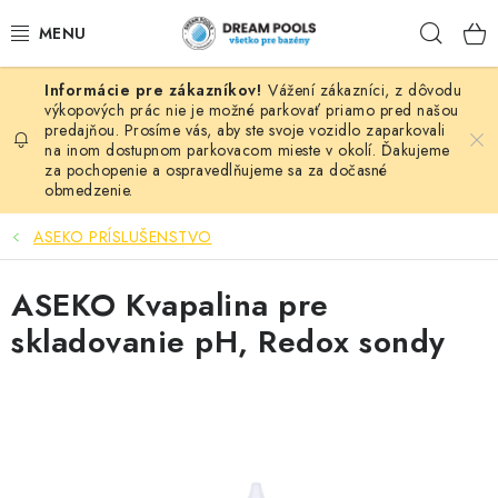
Prejsť
Hľad
na
obsah
Vážení zákazníci, z dôvodu
BAZÉNY
výkopových prác nie je možné parkovať priamo pred našou
predajňou. Prosíme vás, aby ste svoje vozidlo zaparkovali
na inom dostupnom parkovacom mieste v okolí. Ďakujeme
VÍRIVKY
za pochopenie a ospravedlňujeme sa za dočasné
obmedzenie.
ASEKO PRÍSLUŠENSTVO
ASEKO PRÍSLUŠENSTVO
POMÔCKY NA PLÁVANIE A HRAČKY
ASEKO Kvapalina pre
NÁHRADNÉ DIELY
skladovanie pH, Redox sondy
ZÁHRADA
VÝPREDAJ