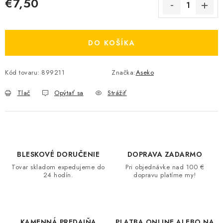
€7,50
Jednotková cena:
DO KOŠÍKA
Kód tovaru:
899211
Značka:
Aseko
Tlač
Opýtať sa
Strážiť
BLESKOVÉ DORUČENIE
DOPRAVA ZADARMO
Tovar skladom expedujeme do
Pri objednávke nad 100 €
24 hodín.
dopravu platíme my!
KAMENNÁ PREDAJŇA
PLATBA ONLINE ALEBO NA