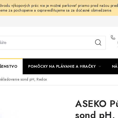
dôvodu výkopových prác nie je možné parkovať priamo pred našou predaj
jeme za pochopenie a ospravedlňujeme sa za dočasné obmedzenie.
UŠENSTVO
POMÔCKY NA PLÁVANIE A HRAČKY
NÁ
skladovanie sond pH, Redox
ASEKO Pú
sond pH,