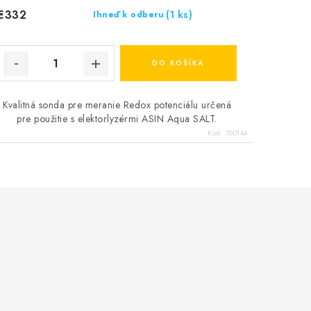
€332
(1 ks)
Ihneď k odberu
DO KOŠÍKA
Kvalitná sonda pre meranie Redox potenciálu určená
pre použitie s elektorlyzérmi ASIN Aqua SALT.
Kód:
700144