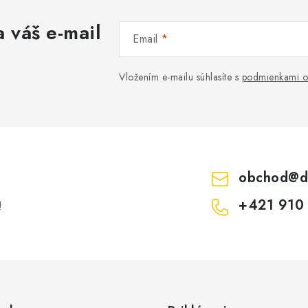
 váš e-mail
Email
Vložením e-mailu súhlasíte s
podmienkami o
obchod
@
d
+421 910
!