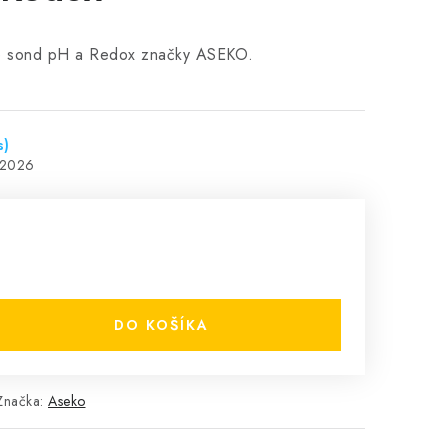
ie sond pH a Redox značky ASEKO.
s)
.2026
DO KOŠÍKA
Značka:
Aseko