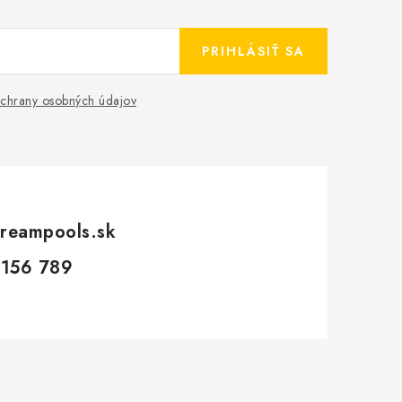
PRIHLÁSIŤ SA
chrany osobných údajov
reampools.sk
 156 789