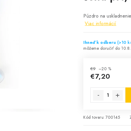
Púzdro na uskladnen
Viac informácií
Ihneď k odberu
(>10 k
10.8
€9
–20 %
€7,20
Jednotková cena:
Kód tovaru:
700145