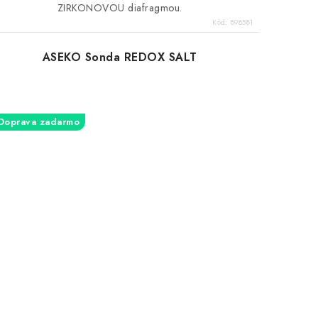
ZIRKONOVOU diafragmou.
Kód:
898581
ASEKO Sonda REDOX SALT
Doprava zadarmo