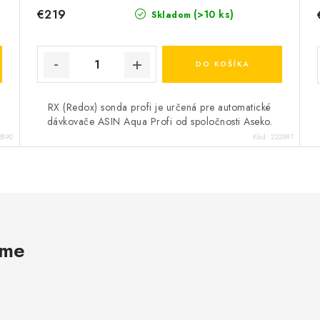
€219
(>10 ks)
Skladom
DO KOŠÍKA
RX (Redox) sonda profi je určená pre automatické
dávkovače ASIN Aqua Profi od spoločnosti Aseko.
2890
Kód:
222891
ame