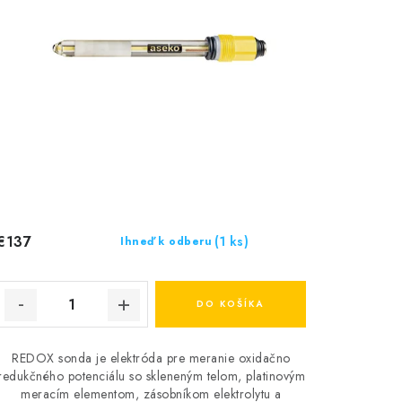
€137
(1 ks)
Ihneď k odberu
DO KOŠÍKA
REDOX sonda je elektróda pre meranie oxidačno
redukčného potenciálu so skleneným telom, platinovým
meracím elementom, zásobníkom elektrolytu a