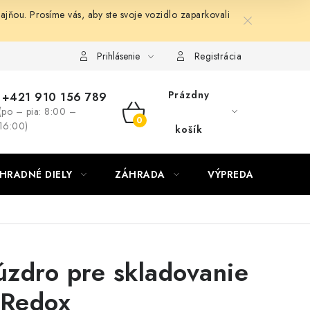
ňou. Prosíme vás, aby ste svoje vozidlo zaparkovali
Prihlásenie
Registrácia
Prázdny
+421 910 156 789
(po – pia: 8:00 –
NÁKUPNÝ
16:00)
košík
KOŠÍK
HRADNÉ DIELY
ZÁHRADA
VÝPREDAJ
KON
zdro pre skladovanie
 Redox