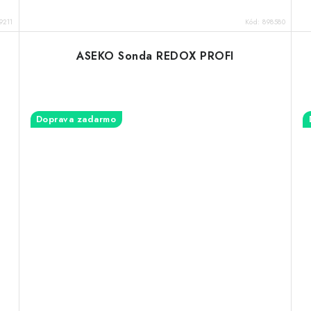
9211
Kód:
898580
ASEKO Sonda REDOX PROFI
Doprava zadarmo