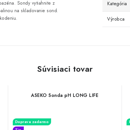
bazéna. Sondy vytiahnite z
Kategória
palinou na skladovanie sond.
škodeniu.
Výrobca
Súvisiaci tovar
ASEKO Sonda pH LONG LIFE
Doprava zadarmo
Tip