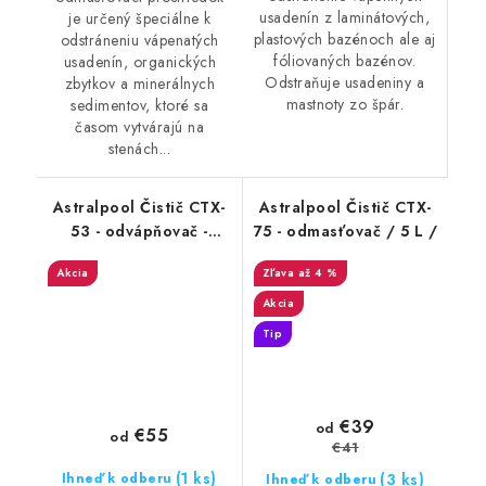
usadenín z laminátových,
je určený špeciálne k
plastových bazénoch ale aj
odstráneniu vápenatých
fóliovaných bazénov.
usadenín, organických
Odstraňuje usadeniny a
zbytkov a minerálnych
mastnoty zo špár.
sedimentov, ktoré sa
časom vytvárajú na
stenách...
Astralpool Čistič CTX-
Astralpool Čistič CTX-
53 - odvápňovač -
75 - odmasťovač / 5 L /
laminát / 5 L /
Akcia
až 4 %
Akcia
Tip
€39
od
€55
od
€41
(1 ks)
(3 ks)
Ihneď k odberu
Ihneď k odberu