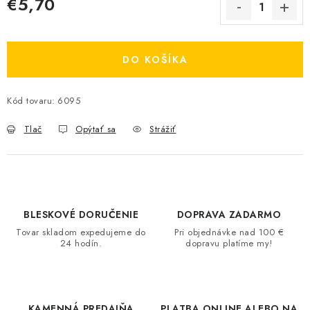
€5,70
Jednotková cena:
DO KOŠÍKA
Kód tovaru:
6095
Tlač
Opýtať sa
Strážiť
BLESKOVÉ DORUČENIE
DOPRAVA ZADARMO
Tovar skladom expedujeme do
Pri objednávke nad 100 €
24 hodín.
dopravu platíme my!
KAMENNÁ PREDAJŇA
PLATBA ONLINE ALEBO NA