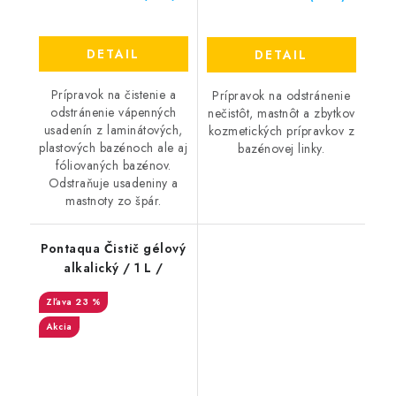
DETAIL
DETAIL
Prípravok na čistenie a
Prípravok na odstránenie
odstránenie vápenných
nečistôt, mastnôt a zbytkov
usadenín z laminátových,
kozmetických prípravkov z
plastových bazénoch ale aj
bazénovej linky.
fóliovaných bazénov.
Odstraňuje usadeniny a
mastnoty zo špár.
Pontaqua Čistič gélový
alkalický / 1 L /
23 %
Akcia