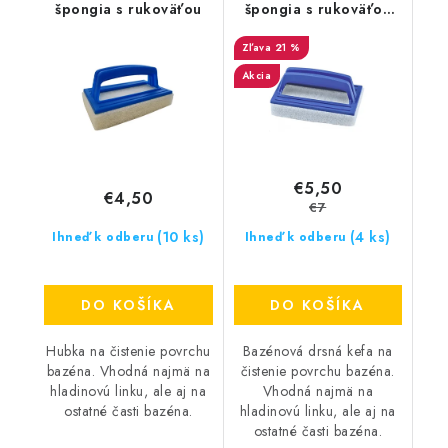
špongia s rukoväťou
špongia s rukoväťou
Ocean
21 %
Akcia
€5,50
€4,50
€7
(10 ks)
(4 ks)
Ihneď k odberu
Ihneď k odberu
DO KOŠÍKA
DO KOŠÍKA
Hubka na čistenie povrchu
Bazénová drsná kefa na
bazéna. Vhodná najmä na
čistenie povrchu bazéna.
hladinovú linku, ale aj na
Vhodná najmä na
ostatné časti bazéna.
hladinovú linku, ale aj na
ostatné časti bazéna.