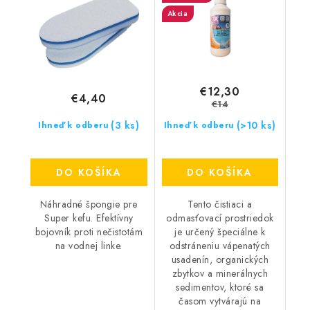
Akcia
€12,30
€4,40
€14
(3 ks)
(>10 ks)
Ihneď k odberu
Ihneď k odberu
DO KOŠÍKA
DO KOŠÍKA
Náhradné špongie pre
Tento čistiaci a
Super kefu. Efektívny
odmasťovací prostriedok
bojovník proti nečistotám
je určený špeciálne k
na vodnej linke.
odstráneniu vápenatých
usadenín, organických
zbytkov a minerálnych
sedimentov, ktoré sa
časom vytvárajú na