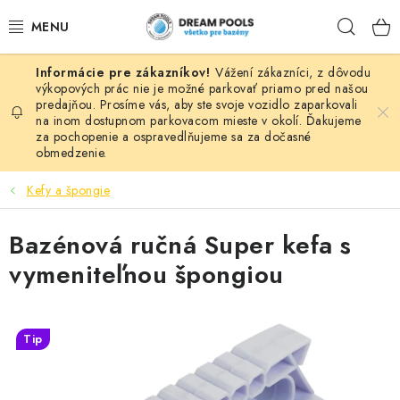
Prejsť
Hľad
na
obsah
Vážení zákazníci, z dôvodu
BAZÉNY
výkopových prác nie je možné parkovať priamo pred našou
predajňou. Prosíme vás, aby ste svoje vozidlo zaparkovali
na inom dostupnom parkovacom mieste v okolí. Ďakujeme
VÍRIVKY
za pochopenie a ospravedlňujeme sa za dočasné
obmedzenie.
ASEKO PRÍSLUŠENSTVO
Kefy a špongie
POMÔCKY NA PLÁVANIE A HRAČKY
Bazénová ručná Super kefa s
NÁHRADNÉ DIELY
vymeniteľnou špongiou
ZÁHRADA
Tip
VÝPREDAJ