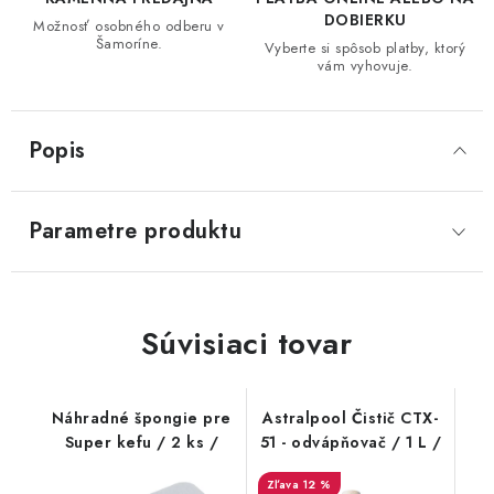
DOBIERKU
Možnosť osobného odberu v
Šamoríne.
Vyberte si spôsob platby, ktorý
vám vyhovuje.
Popis
Parametre produktu
Súvisiaci tovar
Náhradné špongie pre
Astralpool Čistič CTX-
Super kefu / 2 ks /
51 - odvápňovač / 1 L /
12 %