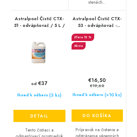
stenách...
Astralpool Čistič CTX-
Astralpool Čistič CTX-
51 - odvápňovač / 5 L /
53 - odvápňovač -
laminát / 1 L /
15 %
Akcia
€16,50
€37
od
€19,60
(>10 ks)
(3 ks)
Ihneď k odberu
Ihneď k odberu
DO KOŠÍKA
DETAIL
Prípravok na čistenie a
Tento čistiaci a
odstránenie vápenných
odmasťovací prostriedok