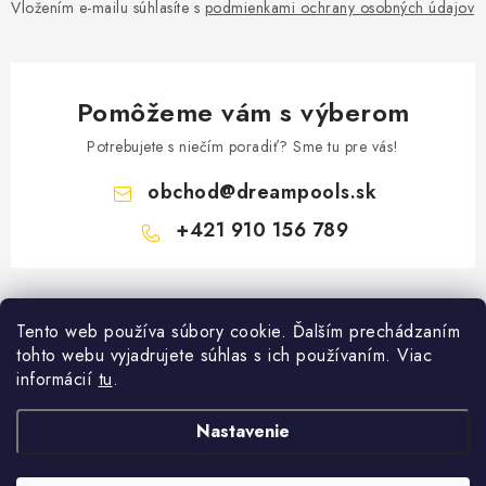
Vložením e-mailu súhlasíte s
podmienkami ochrany osobných údajov
Pomôžeme vám s výberom
Potrebujete s niečím poradiť? Sme tu pre vás!
obchod
@
dreampools.sk
+421 910 156 789
Z
á
Tento web používa súbory cookie. Ďalším prechádzaním
Informácie pre vás
p
tohto webu vyjadrujete súhlas s ich používaním. Viac
ä
Všeobecné obchodné podmienky
informácií
tu
.
Facebook
t
Reklamačný poriadok
i
Nastavenie
Prihlásenie
e
Ochrana osobných údajov
E-mail