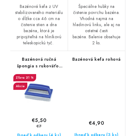
Bazénová kefa z UV
Špeciálne hubky na
stabilizovaného materiálu
čistenie povrchu bazéna.
o dĺžke cca 46 cm na
Vhodná najmä na
čistenie stien a dna
hladinovú linku, ale aj na
bazéna, ktorá je
ostatné časti
pripojiteľná na hliníkovú
bazéna. Balenie obsahuje
teleskopickú tyč.
2 ks.
Bazénová ručná
Bazénová kefa rohová
špongia s rukoväťou
Ocean
21 %
Akcia
€5,50
€4,90
€7
(3 ks)
(4 ks)
Ihneď k odberu
Ihneď k odberu