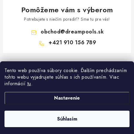
Pomôžeme vám s výberom
Potrebujete s niečím poradiť? Sme tu pre vás!
obchod
@
dreampools.sk
+421 910 156 789
Z
á
Informácie pre vás
Tento web používa súbory cookie. Ďalším prechádzaním
p
tohto webu vyjadrujete súhlas s ich používaním. Viac
ä
Všeobecné obchodné podmienky
informácií
tu
.
Facebook
t
Reklamačný poriadok
i
Nastavenie
Prihlásenie
e
Ochrana osobných údajov
E-mail
FORMULÁRE - Odstúpenie od zmluvy / reklamácia
Súhlasím
Copyright 2026
Dreampools.sk
. Všetky práva vyhradené.
Vytvoril Shoptet
Ako nakupovať