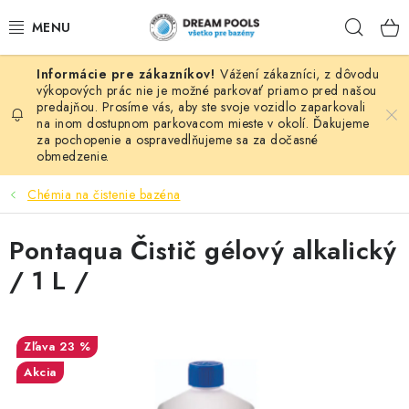
Prejsť
Hľad
na
obsah
Vážení zákazníci, z dôvodu
BAZÉNY
výkopových prác nie je možné parkovať priamo pred našou
predajňou. Prosíme vás, aby ste svoje vozidlo zaparkovali
na inom dostupnom parkovacom mieste v okolí. Ďakujeme
VÍRIVKY
za pochopenie a ospravedlňujeme sa za dočasné
obmedzenie.
ASEKO PRÍSLUŠENSTVO
Chémia na čistenie bazéna
POMÔCKY NA PLÁVANIE A HRAČKY
Pontaqua Čistič gélový alkalický
NÁHRADNÉ DIELY
/ 1 L /
ZÁHRADA
23 %
VÝPREDAJ
Akcia