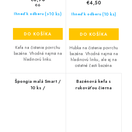
€4,50
€6
(>10 ks)
(10 ks)
Ihneď k odberu
Ihneď k odberu
DO KOŠÍKA
DO KOŠÍKA
Kefa na čistenie povrchu
Hubka na čistenie povrchu
bazéna. Vhodná najmä na
bazéna. Vhodná najmä na
hladinovú linku.
hladinovú linku, ale aj na
ostatné časti bazéna.
Špongia malá Smart /
Bazénová kefa s
10 ks /
rukoväťou čierna