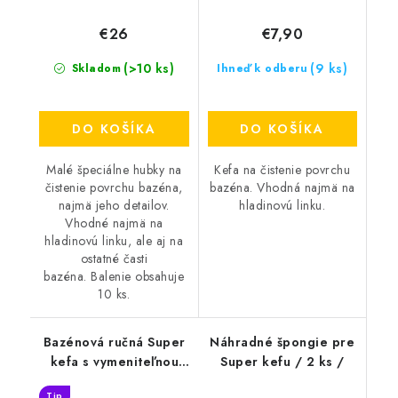
€26
€7,90
(>10 ks)
(9 ks)
Skladom
Ihneď k odberu
DO KOŠÍKA
DO KOŠÍKA
Malé špeciálne hubky na
Kefa na čistenie povrchu
čistenie povrchu bazéna,
bazéna. Vhodná najmä na
najmä jeho detailov.
hladinovú linku.
Vhodné najmä na
hladinovú linku, ale aj na
ostatné časti
bazéna. Balenie obsahuje
10 ks.
Bazénová ručná Super
Náhradné špongie pre
kefa s vymeniteľnou
Super kefu / 2 ks /
špongiou
Tip