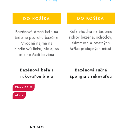
DO KOŠÍKA
DO KOŠÍKA
Kefa vhodná na čistenie
Bazénová drsná kefa na
rohov bazéna, schodov,
čistenie povrchu bazéna.
skimmera a ostatných
Vhodná najmä na
ťažko prístupných miest.
hladinovú linku, ale aj na
ostatné časti bazéna.
Bazénová kefa s
Bazénová ručná
rukoväťou biela
špongia s rukoväťou
35 %
Akcia
€3,90